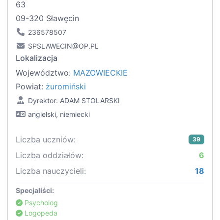
63
09-320 Sławęcin
236578507
SPSLAWECIN@OP.PL
Lokalizacja
Województwo:
MAZOWIECKIE
Powiat:
żuromiński
Dyrektor: ADAM STOLARSKI
angielski, niemiecki
Liczba uczniów:
39
Liczba oddziałów:
6
Liczba nauczycieli:
18
Specjaliści:
Psycholog
Logopeda