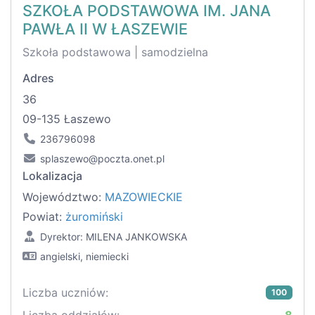
SZKOŁA PODSTAWOWA IM. JANA
PAWŁA II W ŁASZEWIE
Szkoła podstawowa | samodzielna
Adres
36
09-135 Łaszewo
236796098
splaszewo@poczta.onet.pl
Lokalizacja
Województwo:
MAZOWIECKIE
Powiat:
żuromiński
Dyrektor: MILENA JANKOWSKA
angielski, niemiecki
Liczba uczniów:
100