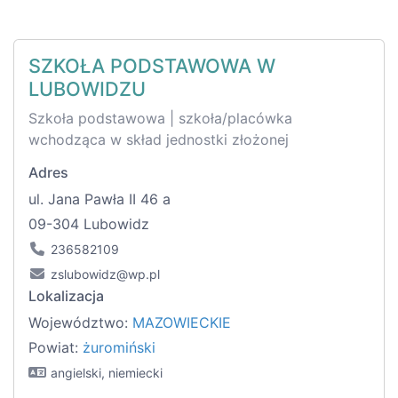
SZKOŁA PODSTAWOWA W
LUBOWIDZU
Szkoła podstawowa | szkoła/placówka
wchodząca w skład jednostki złożonej
Adres
ul. Jana Pawła II 46 a
09-304 Lubowidz
236582109
zslubowidz@wp.pl
Lokalizacja
Województwo:
MAZOWIECKIE
Powiat:
żuromiński
angielski, niemiecki