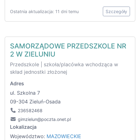
Ostatnia aktualizacja: 11 dni temu
Szczegóły
SAMORZĄDOWE PRZEDSZKOLE NR
2 W ZIELUNIU
Przedszkole | szkoła/placówka wchodząca w
skład jednostki złożonej
Adres
ul. Szkolna 7
09-304 Zieluń-Osada
236582468
gimzielun@poczta.onet.pl
Lokalizacja
Województwo:
MAZOWIECKIE