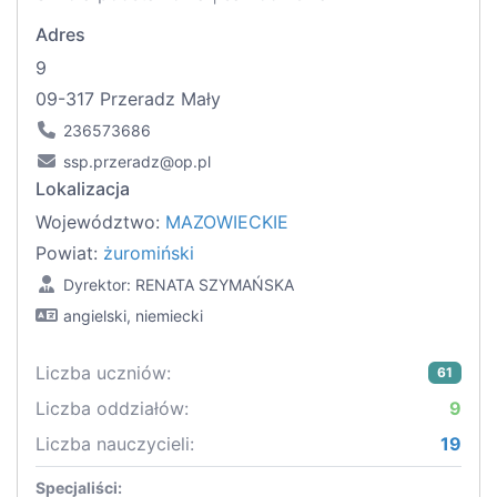
Adres
9
09-317 Przeradz Mały
236573686
ssp.przeradz@op.pl
Lokalizacja
Województwo:
MAZOWIECKIE
Powiat:
żuromiński
Dyrektor: RENATA SZYMAŃSKA
angielski, niemiecki
Liczba uczniów:
61
Liczba oddziałów:
9
Liczba nauczycieli:
19
Specjaliści: