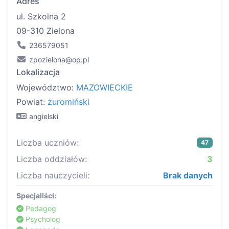
Adres
ul. Szkolna 2
09-310 Zielona
236579051
zpozielona@op.pl
Lokalizacja
Województwo:
MAZOWIECKIE
Powiat:
żuromiński
angielski
Liczba uczniów:
47
Liczba oddziałów:
3
Liczba nauczycieli:
Brak danych
Specjaliści:
Pedagog
Psycholog