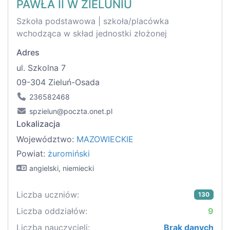
PAWŁA II W ZIELUNIU
Szkoła podstawowa | szkoła/placówka
wchodząca w skład jednostki złożonej
Adres
ul. Szkolna 7
09-304 Zieluń-Osada
236582468
spzielun@poczta.onet.pl
Lokalizacja
Województwo:
MAZOWIECKIE
Powiat:
żuromiński
angielski, niemiecki
Liczba uczniów:
130
Liczba oddziałów:
9
Liczba nauczycieli:
Brak danych