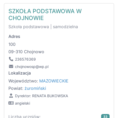
SZKOŁA PODSTAWOWA W
CHOJNOWIE
Szkoła podstawowa | samodzielna
Adres
100
09-310 Chojnowo
236576369
chojnowosp@wp.pl
Lokalizacja
Województwo:
MAZOWIECKIE
Powiat:
żuromiński
Dyrektor: RENATA BUKOWSKA
angielski
Liczba uczniów:
33