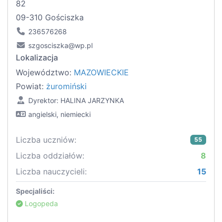
82
09-310 Gościszka
236576268
szgosciszka@wp.pl
Lokalizacja
Województwo:
MAZOWIECKIE
Powiat:
żuromiński
Dyrektor: HALINA JARZYNKA
angielski, niemiecki
Liczba uczniów:
55
Liczba oddziałów:
8
Liczba nauczycieli:
15
Specjaliści:
Logopeda