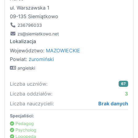
ul. Warszawska 1
09-135 Siemiątkowo
236796033
zs@siemiatkowo.net
Lokalizacja
Województwo:
MAZOWIECKIE
Powiat:
żuromiński
angielski
Liczba uczniów:
67
Liczba oddziałów:
3
Liczba nauczycieli:
Brak danych
Specjaliści:
Pedagog
Psycholog
Logopeda