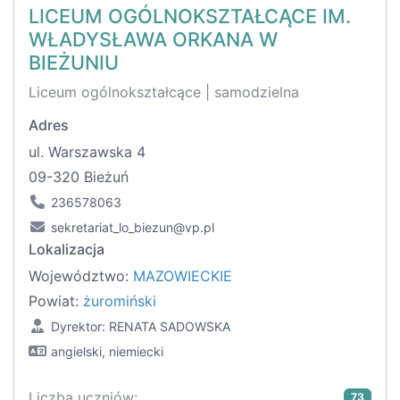
LICEUM OGÓLNOKSZTAŁCĄCE IM.
WŁADYSŁAWA ORKANA W
BIEŻUNIU
Liceum ogólnokształcące | samodzielna
Adres
ul. Warszawska 4
09-320 Bieżuń
236578063
sekretariat_lo_biezun@vp.pl
Lokalizacja
Województwo:
MAZOWIECKIE
Powiat:
żuromiński
Dyrektor: RENATA SADOWSKA
angielski, niemiecki
Liczba uczniów:
73