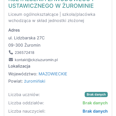
USTAWICZNEGO W ŻUROMINIE
Liceum ogólnokształcące | szkoła/placówka
wchodząca w skład jednostki złożonej
Adres
ul. Lidzbarska 27C
09-300 Żuromin
236572418
kontakt@ckziuzuromin.pl
Lokalizacja
Województwo:
MAZOWIECKIE
Powiat:
żuromiński
Liczba uczniów:
Brak danych
Liczba oddziałów:
Brak danych
Liczba nauczycieli:
Brak danych