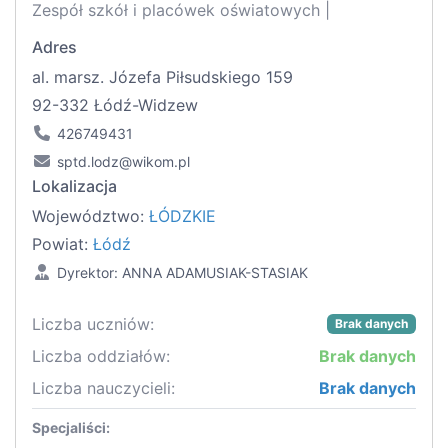
Zespół szkół i placówek oświatowych |
Adres
al. marsz. Józefa Piłsudskiego 159
92-332 Łódź-Widzew
426749431
sptd.lodz@wikom.pl
Lokalizacja
Województwo:
ŁÓDZKIE
Powiat:
Łódź
Dyrektor: ANNA ADAMUSIAK-STASIAK
Liczba uczniów:
Brak danych
Liczba oddziałów:
Brak danych
Liczba nauczycieli:
Brak danych
Specjaliści: