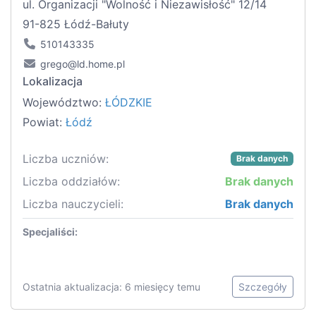
ul. Organizacji "Wolność i Niezawisłość" 12/14
91-825 Łódź-Bałuty
510143335
grego@ld.home.pl
Lokalizacja
Województwo:
ŁÓDZKIE
Powiat:
Łódź
Liczba uczniów:
Brak danych
Liczba oddziałów:
Brak danych
Liczba nauczycieli:
Brak danych
Specjaliści:
Ostatnia aktualizacja: 6 miesięcy temu
Szczegóły