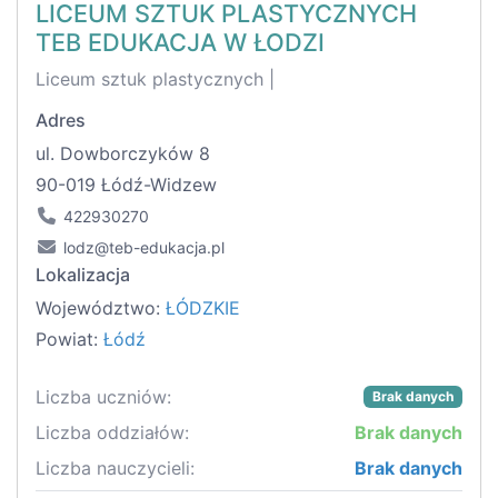
LICEUM SZTUK PLASTYCZNYCH
TEB EDUKACJA W ŁODZI
Liceum sztuk plastycznych |
Adres
ul. Dowborczyków 8
90-019 Łódź-Widzew
422930270
lodz@teb-edukacja.pl
Lokalizacja
Województwo:
ŁÓDZKIE
Powiat:
Łódź
Liczba uczniów:
Brak danych
Liczba oddziałów:
Brak danych
Liczba nauczycieli:
Brak danych