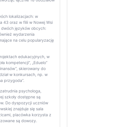
óch lokalizacjach: w
 43 oraz w filii w Nowej Wsi
ę dwóch języków obcych:
również wydarzenia
mające na celu popularyzację
rojektach edukacyjnych, w
oła kompetencji”, „Eduelo”
finansów”, skierowany do
dział w konkursach, np. w
a przygoda”.
 zatrudnia psychologa,
ej szkoły dostępne są
ów. Do dyspozycji uczniów
wskiej znajduje się sala
zicami, placówka korzysta z
nizowane są dowozy.