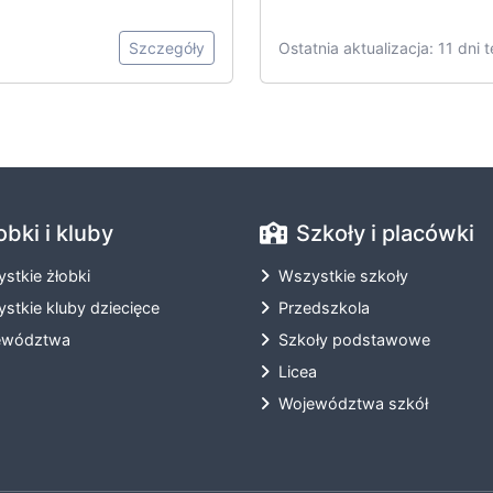
Szczegóły
Ostatnia aktualizacja: 11 dni 
obki i kluby
Szkoły i placówki
stkie żłobki
Wszystkie szkoły
stkie kluby dziecięce
Przedszkola
ewództwa
Szkoły podstawowe
Licea
Województwa szkół