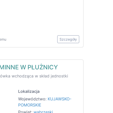
temu
Szczegóły
MINNE W PŁUŻNICY
acówka wchodząca w skład jednostki
Lokalizacja
Województwo:
KUJAWSKO-
POMORSKIE
Powiat:
wąbrzeski