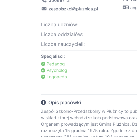
566887131
ang
zespolszkol@pluznica.pl
Liczba uczniów:
Liczba oddziałów:
Liczba nauczycieli:
Specjaliści:
Pedagog
Psycholog
Logopeda
Opis placówki
Zespół Szkolno-Przedszkolny w Płużnicy to pu
w skład której wchodzi szkoła podstawowa oraz
Organem prowadzącym jest Gmina Płużnica. Dzi
rozpoczęta 15 grudnia 1975 roku. Zgodnie z da
uczęszcza 381 uczniów, w tym 194 uczennice, 