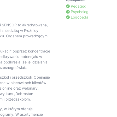
Pedagog
Psycholog
Logopeda
li SENSOR to akredytowana,
 z siedzibą w Płużnicy.
 roku. Organem prowadzącym
edukacji” poprzez koncentrację
 odkrywaniu potencjału w
 podkreśla, że jej działania
czesnego świata.
szkół i przedszkoli. Obejmuje
wane w placówkach klientów
e online oraz webinary.
y kurs „Dobrostan –
m i przedszkolom.
, w którym oferuje
 programy. W asortymencie