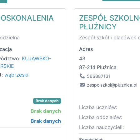
DOSKONALENIA
ZESPÓŁ SZKOL
PŁUŻNICY
odzielna
Zespół szkół i placówek 
zacja
Adres
wództwo:
KUJAWSKO-
43
RSKIE
87-214 Płużnica
t:
wąbrzeski
566887131
zespolszkol@pluznica.pl
Brak danych
Liczba uczniów:
Brak danych
Liczba oddziałów:
Brak danych
Liczba nauczycieli:
Specjaliści: