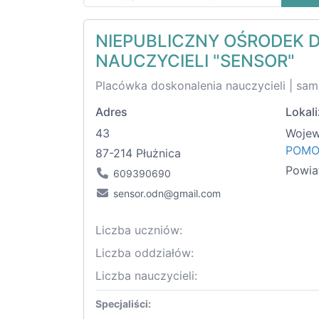
NIEPUBLICZNY OŚRODEK 
NAUCZYCIELI "SENSOR"
Placówka doskonalenia nauczycieli | sam
Adres
Lokali
43
Woje
POMO
87-214 Płużnica
Powia
609390690
sensor.odn@gmail.com
Liczba uczniów:
Liczba oddziałów:
Liczba nauczycieli:
Specjaliści: