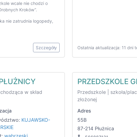
kole wcale nie chodzi o
 Drobnych Kroków”.
wka nie zatrudnia logopedy,
Szczegóły
Ostatnia aktualizacja: 11 dni 
PŁUŻNICY
PRZEDSZKOLE G
wchodząca w skład
Przedszkole | szkoła/pl
złożonej
zacja
Adres
wództwo:
KUJAWSKO-
55B
RSKIE
87-214 Płużnica
t:
wąbrzeski