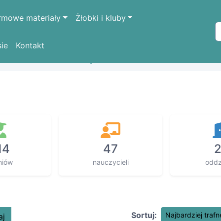
rmowe materiały
Żłobki i kluby
sie
Kontakt
WSKO-POMORSKIE
wąbrzeski
Płużnica
14
47
niów
nauczycieli
oddz
Sortuj:
Najbardziej trafn
aj