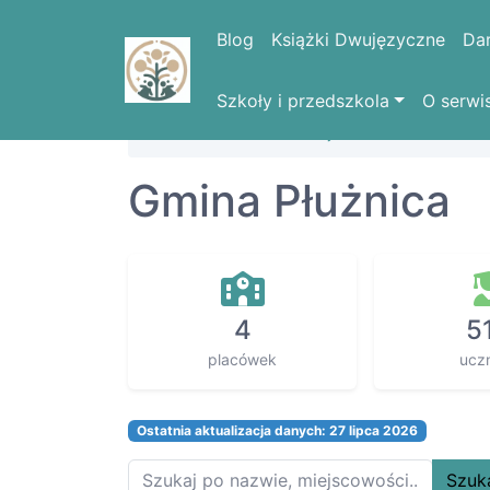
Blog
Książki Dwujęzyczne
Da
Szkoły i przedszkola
O serwi
Strona domowa
Województwa
KUJA
Gmina Płużnica
4
5
placówek
ucz
Ostatnia aktualizacja danych: 27 lipca 2026
Szuk