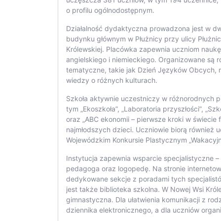
o profilu ogólnodostępnym.
Działalność dydaktyczna prowadzona jest w dw
budynku głównym w Płużnicy przy ulicy Płużnica
Królewskiej. Placówka zapewnia uczniom nauk
angielskiego i niemieckiego. Organizowane są 
tematyczne, takie jak Dzień Języków Obcych, 
wiedzy o różnych kulturach.
Szkoła aktywnie uczestniczy w różnorodnych p
tym „Ekoszkoła”, „Laboratoria przyszłości”, „Szk
oraz „ABC ekonomii – pierwsze kroki w świecie 
najmłodszych dzieci. Uczniowie biorą również u
Wojewódzkim Konkursie Plastycznym „Wakacyjn
Instytucja zapewnia wsparcie specjalistyczne –
pedagoga oraz logopedę. Na stronie internetow
dedykowane sekcje z poradami tych specjalist
jest także biblioteka szkolna. W Nowej Wsi Króle
gimnastyczna. Dla ułatwienia komunikacji z rod
dziennika elektronicznego, a dla uczniów orga