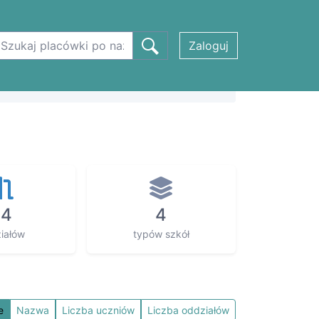
Zaloguj
24
4
iałów
typów szkół
e
Nazwa
Liczba uczniów
Liczba oddziałów