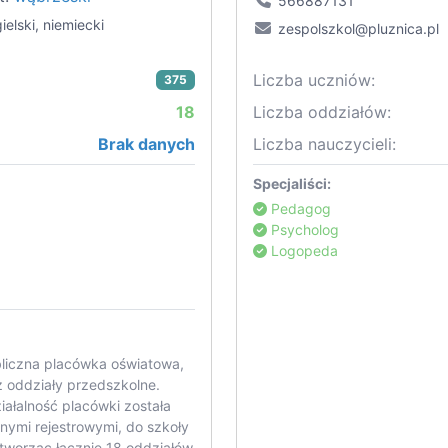
566887131
ielski, niemiecki
zespolszkol@pluznica.pl
Liczba uczniów:
375
18
Liczba oddziałów:
Brak danych
Liczba nauczycieli:
Specjaliści:
Pedagog
Psycholog
Logopeda
bliczna placówka oświatowa,
 oddziały przedszkolne.
ałalność placówki została
nymi rejestrowymi, do szkoły
tworząc łącznie 18 oddziałów