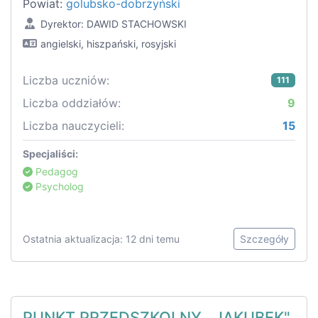
Powiat:
golubsko-dobrzyński
Dyrektor: DAWID STACHOWSKI
angielski, hiszpański, rosyjski
Liczba uczniów:
111
Liczba oddziałów:
9
Liczba nauczycieli:
15
Specjaliści:
Pedagog
Psycholog
Ostatnia aktualizacja: 12 dni temu
Szczegóły
PUNKT PRZEDSZKOLNY ,,JAKUBEK"