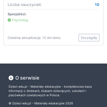
Liczba nauczycieli:
10
Specjaliści:
Psycholog
Ostatnia aktualizacja: 12 dni temu
Szczegóły
O serwisie
Dzieci-edu.pl - Materiały edukacyjne - kompleksowa baza
informacji o żłobkach, klubach dziecięcych, szkołach i
placówkach oświatowych w Polsce.
© Dzieci-edu.pl - Materiały edukacyjne 2026