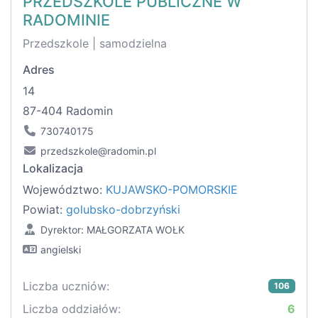
PRZEDSZKOLE PUBLICZNE W
RADOMINIE
Przedszkole | samodzielna
Adres
14
87-404 Radomin
730740175
przedszkole@radomin.pl
Lokalizacja
Województwo:
KUJAWSKO-POMORSKIE
Powiat:
golubsko-dobrzyński
Dyrektor: MAŁGORZATA WOŁK
angielski
Liczba uczniów:
106
Liczba oddziałów:
6