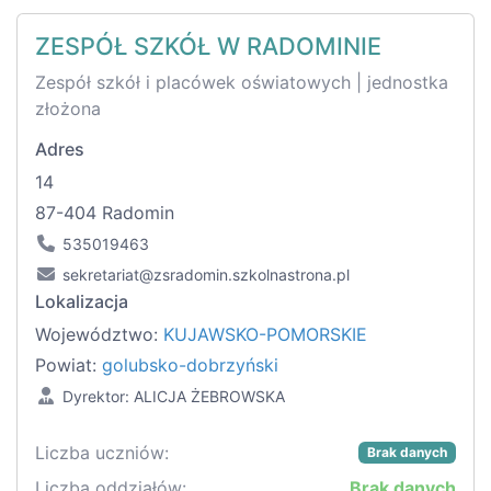
ZESPÓŁ SZKÓŁ W RADOMINIE
Zespół szkół i placówek oświatowych | jednostka
złożona
Adres
14
87-404 Radomin
535019463
sekretariat@zsradomin.szkolnastrona.pl
Lokalizacja
Województwo:
KUJAWSKO-POMORSKIE
Powiat:
golubsko-dobrzyński
Dyrektor: ALICJA ŻEBROWSKA
Liczba uczniów:
Brak danych
Liczba oddziałów:
Brak danych