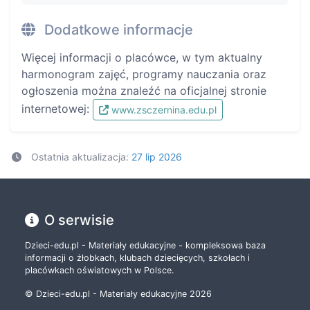
Dodatkowe informacje
Więcej informacji o placówce, w tym aktualny
harmonogram zajęć, programy nauczania oraz
ogłoszenia można znaleźć na oficjalnej stronie
internetowej:
www.zsczernina.edu.pl
Ostatnia aktualizacja:
27 lip 2026
O serwisie
Dzieci-edu.pl - Materiały edukacyjne - kompleksowa baza
informacji o żłobkach, klubach dziecięcych, szkołach i
placówkach oświatowych w Polsce.
© Dzieci-edu.pl - Materiały edukacyjne 2026