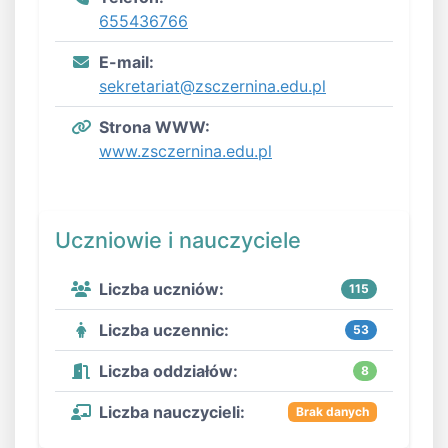
655436766
E-mail:
sekretariat@zsczernina.edu.pl
Strona WWW:
www.zsczernina.edu.pl
Uczniowie i nauczyciele
Liczba uczniów:
115
Liczba uczennic:
53
Liczba oddziałów:
8
Liczba nauczycieli:
Brak danych