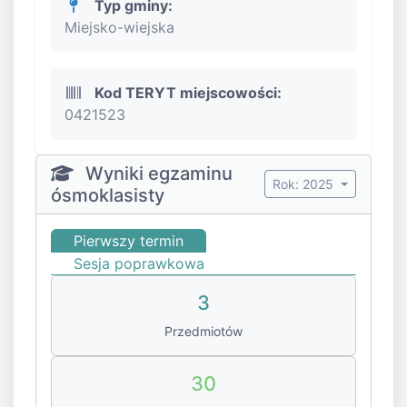
Typ gminy:
Miejsko-wiejska
Kod TERYT miejscowości:
0421523
Wyniki egzaminu
Rok: 2025
ósmoklasisty
Pierwszy termin
Sesja poprawkowa
3
Przedmiotów
30