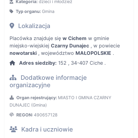
Kategoria:
dzieci i młodzież
Typ organu:
Gmina
Lokalizacja
Placówka znajduje się
w Cichem
w gminie
miejsko-wiejskiej
Czarny Dunajec
, w powiecie
nowotarski
, województwo
MAŁOPOLSKIE
.
Adres siedziby:
152 , 34-407 Ciche .
Dodatkowe informacje
organizacyjne
Organ rejestrujący:
MIASTO I GMINA CZARNY
DUNAJEC (Gmina)
REGON:
490657128
Kadra i uczniowie