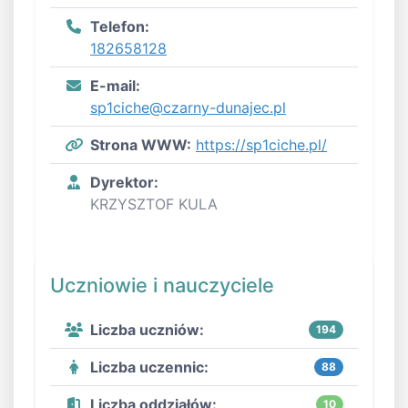
Telefon:
182658128
E-mail:
sp1ciche@czarny-dunajec.pl
Strona WWW:
https://sp1ciche.pl/
Dyrektor:
KRZYSZTOF KULA
Uczniowie i nauczyciele
Liczba uczniów:
194
Liczba uczennic:
88
Liczba oddziałów:
10