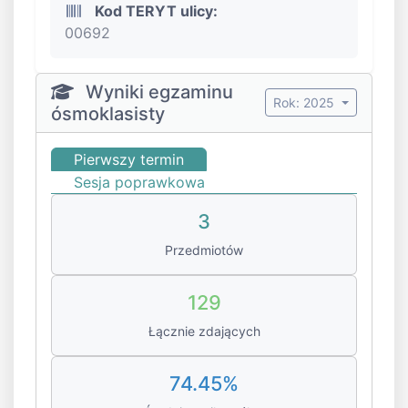
Kod TERYT ulicy:
00692
Wyniki egzaminu
Rok: 2025
ósmoklasisty
Pierwszy termin
Sesja poprawkowa
3
Przedmiotów
129
Łącznie zdających
74.45%