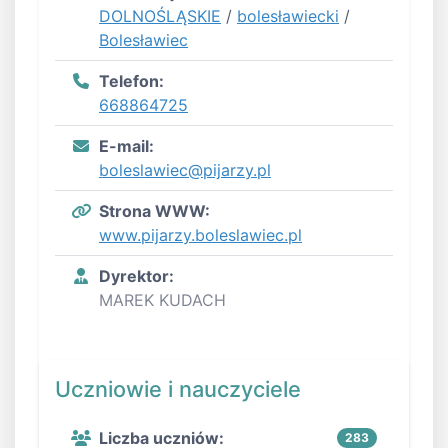
DOLNOŚLĄSKIE
/
bolesławiecki
/
Bolesławiec
Telefon:
668864725
E-mail:
boleslawiec@pijarzy.pl
Strona WWW:
www.pijarzy.boleslawiec.pl
Dyrektor:
MAREK KUDACH
Uczniowie i nauczyciele
Liczba uczniów:
283