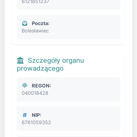
6121851237
Poczta:
Bolesławiec
Szczegóły organu
prowadzącego
REGON:
040018428
NIP:
6761059352