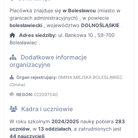
Placówka znajduje się
w Bolesławcu
(miasto w
granicach administracyjnych) , w powiecie
bolesławiecki
, województwo
DOLNOŚLĄSKIE
.
Adres siedziby:
ul. Bankowa 10 , 59-700
Bolesławiec .
Dodatkowe informacje
organizacyjne
Organ rejestrujący:
GMINA MIEJSKA BOLESŁAWIEC
(Gmina)
REGON:
022097040
Kadra i uczniowie
W roku szkolnym
2024/2025
naukę pobiera
283
uczniów
, w
13 oddziałach
, a zatrudnionych jest
44 nauczycieli
.