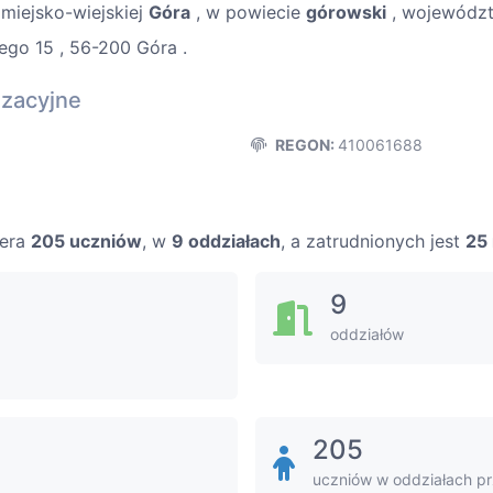
miejsko-wiejskiej
Góra
, w powiecie
górowski
, wojewódz
ego 15 , 56-200 Góra .
izacyjne
REGON:
410061688
iera
205 uczniów
, w
9 oddziałach
, a zatrudnionych jest
25 
9
oddziałów
205
uczniów w oddziałach p