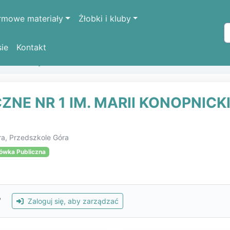
rmowe materiały
Żłobki i kluby
sie
Kontakt
k oświatowych
PRZEDSZKOLE PUBLICZNE NR 1 IM. MARI
ZNE NR 1 IM. MARII KONOPNICK
ra, Przedszkole Góra
ówka Publiczna
?
Zaloguj się, aby zarządzać