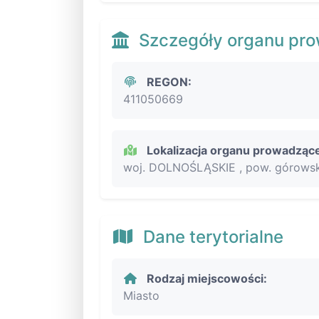
Szczegóły organu pr
REGON:
411050669
Lokalizacja organu prowadząc
woj. DOLNOŚLĄSKIE , pow. górowsk
Dane terytorialne
Rodzaj miejscowości:
Miasto