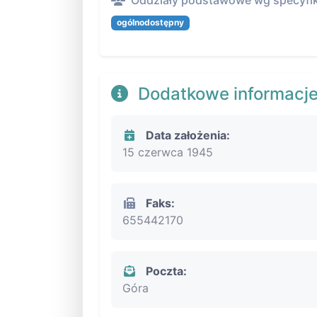
Oddziały podstawowe wg specyfik
ogólnodostępny
Dodatkowe informacj
Data założenia:
15 czerwca 1945
Faks:
655442170
Poczta:
Góra