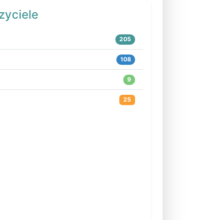
zyciele
205
108
9
25