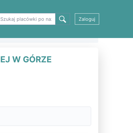
Zaloguj
I KONOPNICKIEJ W GÓRZE w Górze
IEJ W GÓRZE