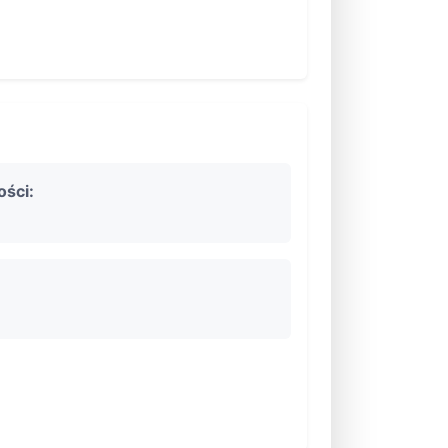
ości: