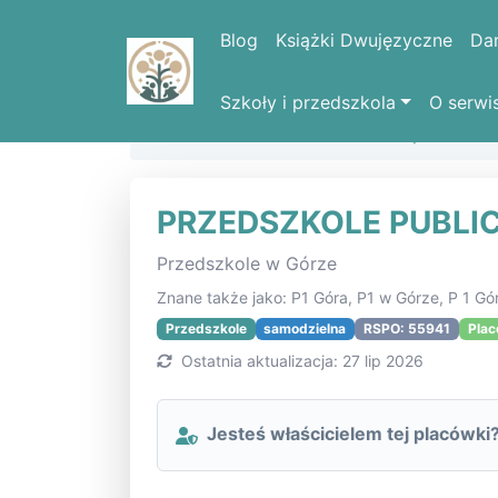
Blog
Książki Dwujęzyczne
Da
Szkoły i przedszkola
O serwi
Strona domowa
Lista szkół i placówe
PRZEDSZKOLE PUBLIC
Przedszkole w Górze
Znane także jako: P1 Góra, P1 w Górze, P 1 Gó
Przedszkole
samodzielna
RSPO: 55941
Plac
Ostatnia aktualizacja: 27 lip 2026
Jesteś właścicielem tej placówki