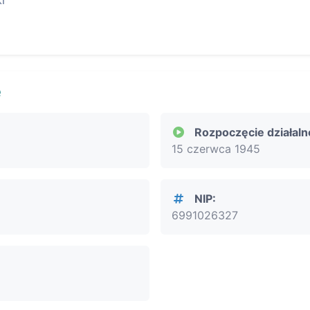
i
e
Rozpoczęcie działaln
15 czerwca 1945
NIP:
6991026327