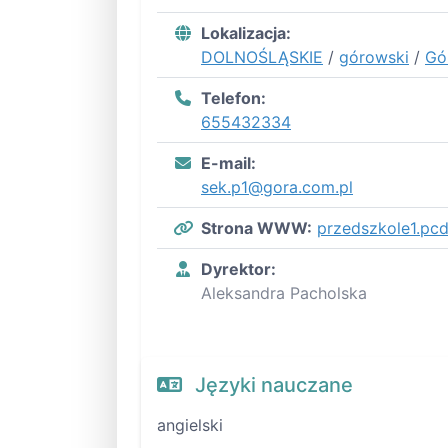
Lokalizacja:
DOLNOŚLĄSKIE
/
górowski
/
Gó
Telefon:
655432334
E-mail:
sek.p1@gora.com.pl
Strona WWW:
przedszkole1.pcd
Dyrektor:
Aleksandra Pacholska
Języki nauczane
angielski