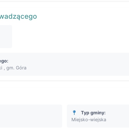
owadzącego
ego:
i , gm. Góra
Typ gminy:
Miejsko-wiejska