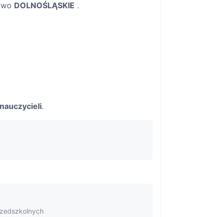
two
DOLNOŚLĄSKIE
.
nauczycieli
.
rzedszkolnych