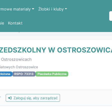
rmowe materiały
Żłobki i kluby
sie
Kontakt
k oświatowych
ZESPÓŁ SZKOLNO-PRZEDSZKOLNY W OST
RZEDSZKOLNY W OSTROSZOWI
w Ostroszowicach
wiatowych Ostroszowice
złożona
RSPO: 73313
Placówka Publiczna
?
Zaloguj się, aby zarządzać