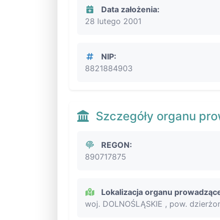
Data założenia:
28 lutego 2001
NIP:
8821884903
Szczegóły organu pr
REGON:
890717875
Lokalizacja organu prowadząc
woj. DOLNOŚLĄSKIE , pow. dzierżon