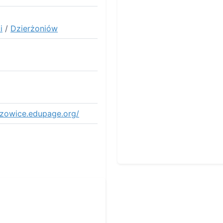
i
/
Dzierżoniów
szowice.edupage.org/