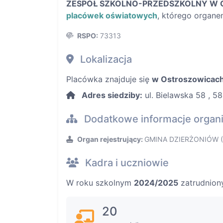
ZESPÓŁ SZKOLNO-PRZEDSZKOLNY W
placówek oświatowych
, którego organ
RSPO:
73313
Lokalizacja
Placówka znajduje się
w Ostroszowicac
Adres siedziby:
ul. Bielawska 58 , 5
Dodatkowe informacje organ
Organ rejestrujący:
GMINA DZIERŻONIÓW (
Kadra i uczniowie
W roku szkolnym
2024/2025
zatrudnion
20