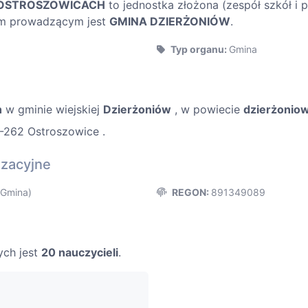
 OSTROSZOWICACH
to jednostka złożona (zespół szkół i
em prowadzącym jest
GMINA DZIERŻONIÓW
.
Typ organu:
Gmina
h
w gminie wiejskiej
Dzierżoniów
, w powiecie
dzierżoniow
8-262 Ostroszowice .
izacyjne
Gmina)
REGON:
891349089
ych jest
20 nauczycieli
.