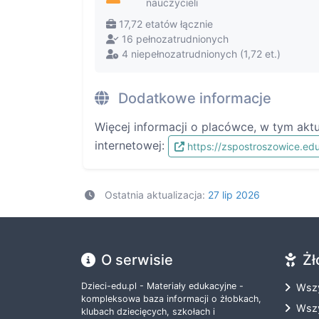
nauczycieli
17,72 etatów łącznie
16 pełnozatrudnionych
4 niepełnozatrudnionych (1,72 et.)
Dodatkowe informacje
Więcej informacji o placówce, w tym akt
internetowej:
https://zspostroszowice.ed
Ostatnia aktualizacja:
27 lip 2026
O serwisie
Żł
Dzieci-edu.pl - Materiały edukacyjne -
Wszy
kompleksowa baza informacji o żłobkach,
Wszy
klubach dziecięcych, szkołach i