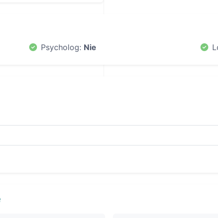
Psycholog:
Nie
L
e