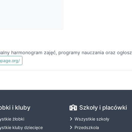
ualny harmonogram zajęć, programy nauczania oraz ogłosze
upage.org/
obki i kluby
Szkoły i placówki
stkie żłobki
Wszystkie szkoły
stkie kluby dziecięce
Przedszkola