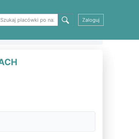
Zaloguj
ROSZOWICACH w Ostroszowicach
CACH