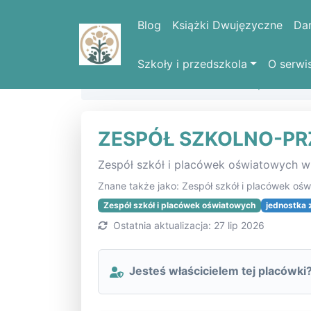
Blog
Książki Dwujęzyczne
Da
Szkoły i przedszkola
O serwi
Strona domowa
Lista szkół i placówe
ZESPÓŁ SZKOLNO-P
Zespół szkół i placówek oświatowych 
Znane także jako: Zespół szkół i placówek oś
Zespół szkół i placówek oświatowych
jednostka 
Ostatnia aktualizacja: 27 lip 2026
Jesteś właścicielem tej placówki