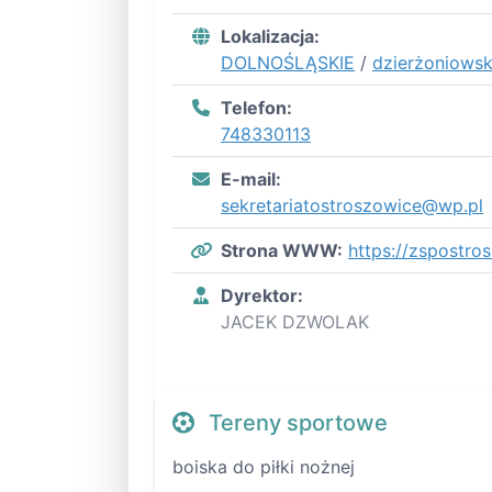
Lokalizacja:
DOLNOŚLĄSKIE
/
dzierżoniowsk
Telefon:
748330113
E-mail:
sekretariatostroszowice@wp.pl
Strona WWW:
https://zspostro
Dyrektor:
JACEK DZWOLAK
Tereny sportowe
boiska do piłki nożnej