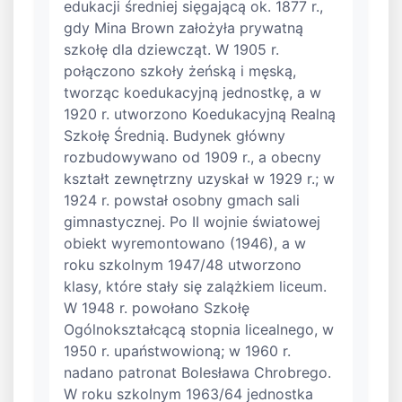
edukacji średniej sięgającą ok. 1877 r.,
gdy Mina Brown założyła prywatną
szkołę dla dziewcząt. W 1905 r.
połączono szkoły żeńską i męską,
tworząc koedukacyjną jednostkę, a w
1920 r. utworzono Koedukacyjną Realną
Szkołę Średnią. Budynek główny
rozbudowywano od 1909 r., a obecny
kształt zewnętrzny uzyskał w 1929 r.; w
1924 r. powstał osobny gmach sali
gimnastycznej. Po II wojnie światowej
obiekt wyremontowano (1946), a w
roku szkolnym 1947/48 utworzono
klasy, które stały się zalążkiem liceum.
W 1948 r. powołano Szkołę
Ogólnokształcącą stopnia licealnego, w
1950 r. upaństwowioną; w 1960 r.
nadano patronat Bolesława Chrobrego.
W roku szkolnym 1963/64 jednostka