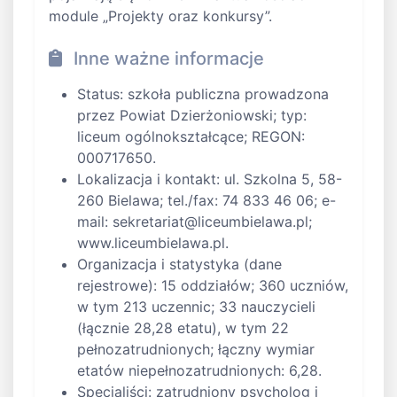
module „Projekty oraz konkursy”.
Inne ważne informacje
Status: szkoła publiczna prowadzona
przez Powiat Dzierżoniowski; typ:
liceum ogólnokształcące; REGON:
000717650.
Lokalizacja i kontakt: ul. Szkolna 5, 58-
260 Bielawa; tel./fax: 74 833 46 06; e-
mail:
sekretariat@liceumbielawa.pl
;
www.liceumbielawa.pl.
Organizacja i statystyka (dane
rejestrowe): 15 oddziałów; 360 uczniów,
w tym 213 uczennic; 33 nauczycieli
(łącznie 28,28 etatu), w tym 22
pełnozatrudnionych; łączny wymiar
etatów niepełnozatrudnionych: 6,28.
Specjaliści: zatrudniony psycholog i