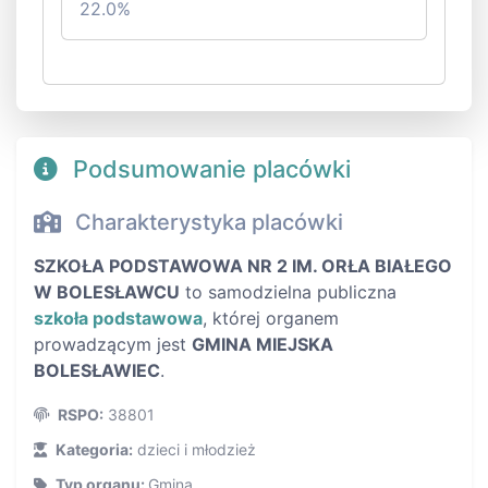
22.0%
Podsumowanie placówki
Charakterystyka placówki
SZKOŁA PODSTAWOWA NR 2 IM. ORŁA BIAŁEGO
W BOLESŁAWCU
to samodzielna publiczna
szkoła podstawowa
, której organem
prowadzącym jest
GMINA MIEJSKA
BOLESŁAWIEC
.
RSPO:
38801
Kategoria:
dzieci i młodzież
Typ organu:
Gmina