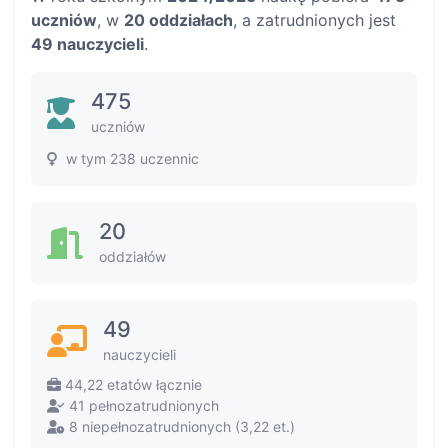
uczniów
, w
20 oddziałach
, a zatrudnionych jest
49 nauczycieli
.
475
uczniów
w tym 238 uczennic
20
oddziałów
49
nauczycieli
44,22 etatów łącznie
41 pełnozatrudnionych
8 niepełnozatrudnionych (3,22 et.)