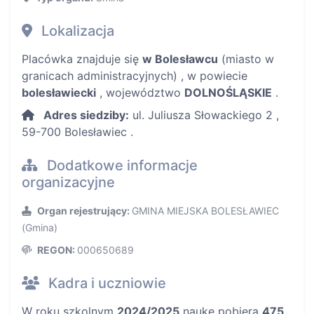
Lokalizacja
Placówka znajduje się
w Bolesławcu
(miasto w
granicach administracyjnych) , w powiecie
bolesławiecki
, województwo
DOLNOŚLĄSKIE
.
Adres siedziby:
ul. Juliusza Słowackiego 2 ,
59-700 Bolesławiec .
Dodatkowe informacje
organizacyjne
Organ rejestrujący:
GMINA MIEJSKA BOLESŁAWIEC
(Gmina)
REGON:
000650689
Kadra i uczniowie
W roku szkolnym
2024/2025
naukę pobiera
475