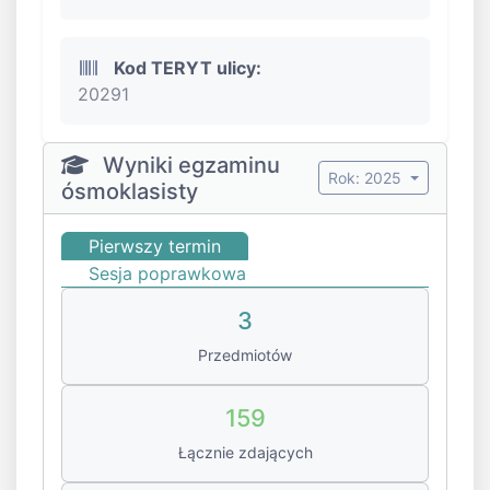
Kod TERYT ulicy:
20291
Wyniki egzaminu
Rok: 2025
ósmoklasisty
Pierwszy termin
Sesja poprawkowa
3
Przedmiotów
159
Łącznie zdających