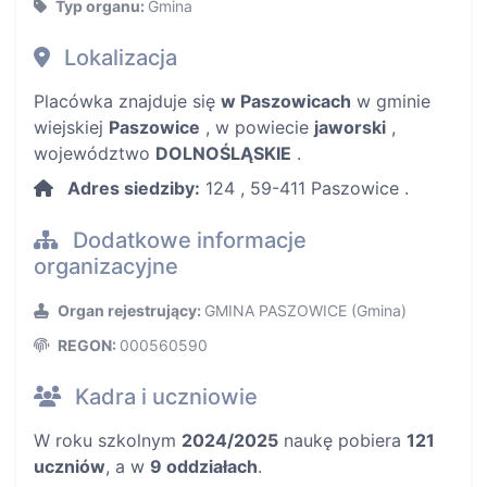
Typ organu:
Gmina
Lokalizacja
Placówka znajduje się
w Paszowicach
w gminie
wiejskiej
Paszowice
, w powiecie
jaworski
,
województwo
DOLNOŚLĄSKIE
.
Adres siedziby:
124 , 59-411 Paszowice .
Dodatkowe informacje
organizacyjne
Organ rejestrujący:
GMINA PASZOWICE (Gmina)
REGON:
000560590
Kadra i uczniowie
W roku szkolnym
2024/2025
naukę pobiera
121
uczniów
, a w
9 oddziałach
.