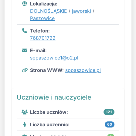
Lokalizacja:
DOLNOŚLĄSKIE
/
jaworski
/
Paszowice
Telefon:
768701722
E-mail:
sppaszowice1@o2.pl
Strona WWW:
sppaszowice.pl
Uczniowie i nauczyciele
Liczba uczniów:
121
Liczba uczennic:
60