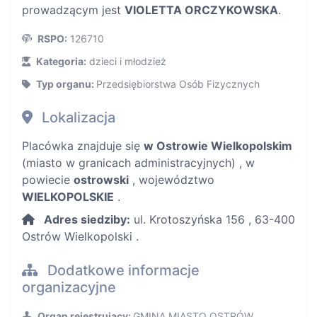
prowadzącym jest
VIOLETTA ORCZYKOWSKA
.
RSPO:
126710
Kategoria:
dzieci i młodzież
Typ organu:
Przedsiębiorstwa Osób Fizycznych
Lokalizacja
Placówka znajduje się
w Ostrowie Wielkopolskim
(miasto w granicach administracyjnych) , w
powiecie
ostrowski
, województwo
WIELKOPOLSKIE
.
Adres siedziby:
ul. Krotoszyńska 156 , 63-400
Ostrów Wielkopolski .
Dodatkowe informacje
organizacyjne
Organ rejestrujący:
GMINA MIASTO OSTRÓW