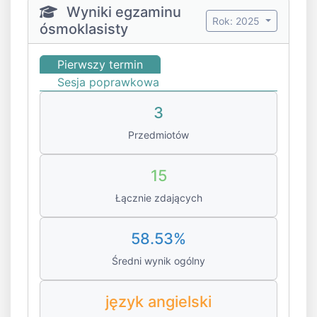
Wyniki egzaminu
Rok: 2025
ósmoklasisty
Pierwszy termin
Sesja poprawkowa
3
Przedmiotów
15
Łącznie zdających
58.53%
Średni wynik ogólny
język angielski