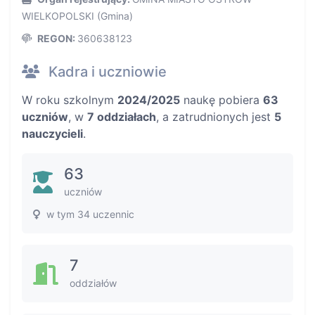
WIELKOPOLSKI (Gmina)
REGON:
360638123
Kadra i uczniowie
W roku szkolnym
2024/2025
naukę pobiera
63
uczniów
, w
7 oddziałach
, a zatrudnionych jest
5
nauczycieli
.
63
uczniów
w tym 34 uczennic
7
oddziałów