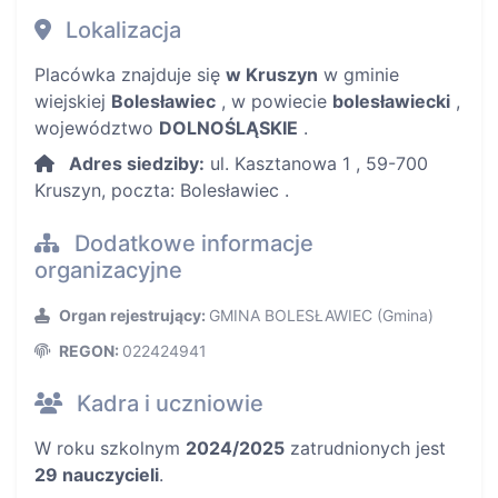
Lokalizacja
Placówka znajduje się
w Kruszyn
w gminie
wiejskiej
Bolesławiec
, w powiecie
bolesławiecki
,
województwo
DOLNOŚLĄSKIE
.
Adres siedziby:
ul. Kasztanowa 1 , 59-700
Kruszyn, poczta: Bolesławiec .
Dodatkowe informacje
organizacyjne
Organ rejestrujący:
GMINA BOLESŁAWIEC (Gmina)
REGON:
022424941
Kadra i uczniowie
W roku szkolnym
2024/2025
zatrudnionych jest
29 nauczycieli
.