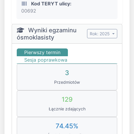
Kod TERYT ulicy:
00692
Wyniki egzaminu
Rok: 2025
ósmoklasisty
Pierwszy termin
Sesja poprawkowa
3
Przedmiotów
129
Łącznie zdających
74.45%