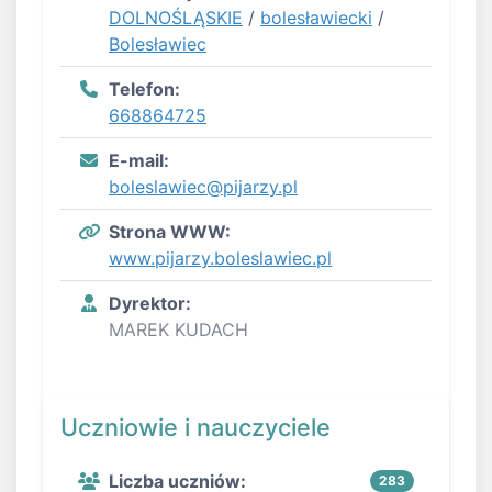
DOLNOŚLĄSKIE
/
bolesławiecki
/
Bolesławiec
Telefon:
668864725
E-mail:
boleslawiec@pijarzy.pl
Strona WWW:
www.pijarzy.boleslawiec.pl
Dyrektor:
MAREK KUDACH
Uczniowie i nauczyciele
Liczba uczniów:
283