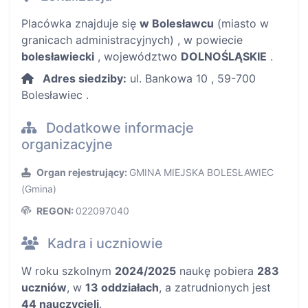
Placówka znajduje się
w Bolesławcu
(miasto w
granicach administracyjnych) , w powiecie
bolesławiecki
, województwo
DOLNOŚLĄSKIE
.
Adres siedziby:
ul. Bankowa 10 , 59-700
Bolesławiec .
Dodatkowe informacje
organizacyjne
Organ rejestrujący:
GMINA MIEJSKA BOLESŁAWIEC
(Gmina)
REGON:
022097040
Kadra i uczniowie
W roku szkolnym
2024/2025
naukę pobiera
283
uczniów
, w
13 oddziałach
, a zatrudnionych jest
44 nauczycieli
.