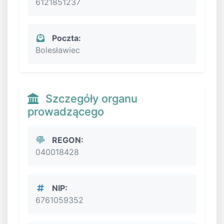
6121851237
Poczta:
Bolesławiec
Szczegóły organu
prowadzącego
REGON:
040018428
NIP:
6761059352