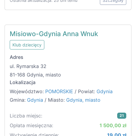
Ostatnia aktualizacja: 25 dni temu
Szczegóły
Misiowo-Gdynia Anna Wnuk
Klub dziecięcy
Adres
ul. Rymarska 32
81-168 Gdynia, miasto
Lokalizacja
Województwo:
POMORSKIE
/ Powiat:
Gdynia
Gmina:
Gdynia
/ Miasto:
Gdynia, miasto
Liczba miejsc:
21
Opłata miesięczna:
1 500,00 zł
Wyżywienie dziennie:
19,00 zł