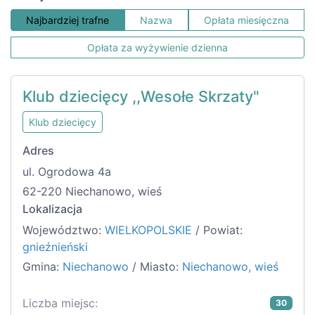
Najbardziej trafne
Nazwa
Opłata miesięczna
Opłata za wyżywienie dzienna
Klub dziecięcy ,,Wesołe Skrzaty"
Klub dziecięcy
Adres
ul. Ogrodowa 4a
62-220 Niechanowo, wieś
Lokalizacja
Województwo:
WIELKOPOLSKIE
/ Powiat:
gnieźnieński
Gmina:
Niechanowo
/ Miasto:
Niechanowo, wieś
Liczba miejsc:
30