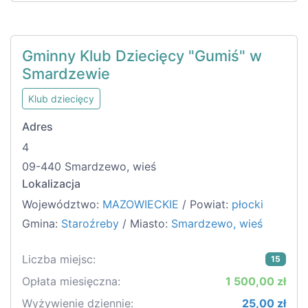
Gminny Klub Dziecięcy "Gumiś" w
Smardzewie
Klub dziecięcy
Adres
4
09-440 Smardzewo, wieś
Lokalizacja
Województwo:
MAZOWIECKIE
/ Powiat:
płocki
Gmina:
Staroźreby
/ Miasto:
Smardzewo, wieś
Liczba miejsc:
15
Opłata miesięczna:
1 500,00 zł
Wyżywienie dziennie:
25,00 zł