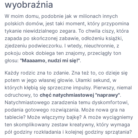
wyobraźnia
W moim domu, podobnie jak w milionach innych
polskich domów, jest taki moment, który przypomina
tykanie niewidzialnego zegara. To chwila ciszy, która
zapada po skończonej zabawie, odłożeniu książki,
zjedzeniu podwieczorku. I wtedy, nieuchronnie, z
pokoju obok dobiega ten znajomy, przeciągły ton
głosu:
"Maaaamo, nudzi mi się!"
.
Każdy rodzic zna to zdanie. Zna też to, co dzieje się
potem w jego własnej głowie. Ułamki sekund, w
których kłębią się sprzeczne impulsy. Pierwszy, niemal
odruchowy, to
chęć natychmiastowej "naprawy"
.
Natychmiastowego zaradzenia temu dyskomfortowi,
podania gotowego rozwiązania. Może nowa gra na
tablecie? Może włączymy bajkę? A może wyciągniemy
ten skomplikowany zestaw kreatywny, który wymaga
pół godziny rozkładania i kolejnej godziny sprzątania?