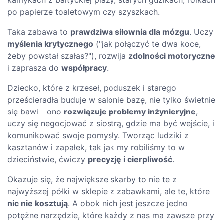
po papierze toaletowym czy szyszkach.
Taka zabawa to
prawdziwa siłownia dla mózgu
. Uczy
myślenia krytycznego
("jak połączyć te dwa koce,
żeby powstał szałas?"), rozwija
zdolności motoryczne
i zaprasza do
współpracy
.
Dziecko, które z krzeseł, poduszek i starego
prześcieradła buduje w salonie bazę, nie tylko świetnie
się bawi - ono
rozwiązuje problemy inżynieryjne
,
uczy się negocjować z siostrą, gdzie ma być wejście, i
komunikować swoje pomysły. Tworząc ludziki z
kasztanów i zapałek, tak jak my robiliśmy to w
dzieciństwie, ćwiczy
precyzję i cierpliwość
.
Okazuje się, że największe skarby to nie te z
najwyższej półki w sklepie z zabawkami, ale te, które
nic nie kosztują
. A obok nich jest jeszcze jedno
potężne narzędzie, które każdy z nas ma zawsze przy