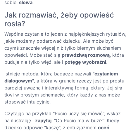
sobie:
słowa
.
Jak rozmawiać, żeby opowieść
rosła?
Wspólne czytanie to jeden z najpiękniejszych rytuałów,
jakie możemy podarować dziecku. Ale może być
czymś znacznie więcej niż tylko biernym słuchaniem
opowieści. Może stać się
prawdziwą rozmową
, która
buduje nie tylko więź, ale i
potęgę wyobraźni
.
Istnieje metoda, którą badacze nazwali
"czytaniem
dialogowym"
, a która w gruncie rzeczy jest po prostu
bardziej uważną i interaktywną formą lektury. Jej siła
tkwi w prostym schemacie, który każdy z nas może
stosować intuicyjnie.
Czytając na przykład "Pucio uczy się mówić", wskaż
na ilustrację i
zapytaj
: "Co Pucio ma w buzi?". Kiedy
dziecko odpowie "kaszę", z entuzjazmem
oceń
: