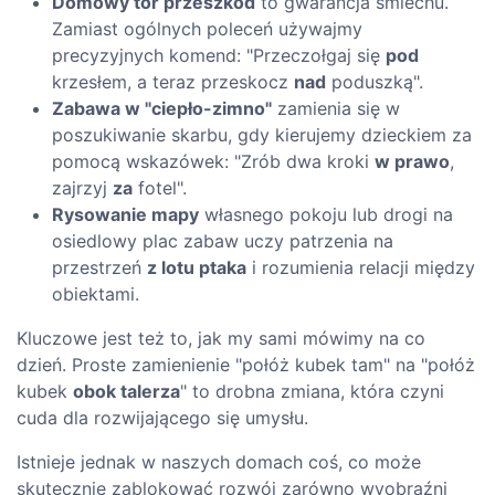
Domowy tor przeszkód
to gwarancja śmiechu.
Zamiast ogólnych poleceń używajmy
precyzyjnych komend: "Przeczołgaj się
pod
krzesłem, a teraz przeskocz
nad
poduszką".
Zabawa w "ciepło-zimno"
zamienia się w
poszukiwanie skarbu, gdy kierujemy dzieckiem za
pomocą wskazówek: "Zrób dwa kroki
w prawo
,
zajrzyj
za
fotel".
Rysowanie mapy
własnego pokoju lub drogi na
osiedlowy plac zabaw uczy patrzenia na
przestrzeń
z lotu ptaka
i rozumienia relacji między
obiektami.
Kluczowe jest też to, jak my sami mówimy na co
dzień. Proste zamienienie "połóż kubek tam" na "połóż
kubek
obok talerza
" to drobna zmiana, która czyni
cuda dla rozwijającego się umysłu.
Istnieje jednak w naszych domach coś, co może
skutecznie zablokować rozwój zarówno wyobraźni