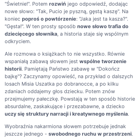
"Świetnie!". Potem
rozwiń
jego odpowiedź, dodając
nowe słowo: "Tak, Pucio je pyszną, gęstą kaszę". Na
koniec
poproś o powtórzenie
: "Jaka jest ta kasza?".
"Gęsta!". W ten prosty sposób
nowe słowo trafia do
dziecięcego słownika
, a historia staje się wspólnym
odkryciem.
Ale rozmowa o książkach to nie wszystko. Równie
wspaniałą zabawą słowem jest
wspólne tworzenie
historii
. Pamiętają Państwo zabawę w "Dokończ
bajkę"? Zaczynamy opowieść, na przykład o dalszych
losach Misia Uszatka po dobranocce, a po kilku
zdaniach oddajemy głos dziecku. Potem znów
przejmujemy pałeczkę. Powstają w ten sposób historie
absurdalne, zaskakujące i przezabawne, a dziecko
uczy się struktury narracji i kreatywnego myślenia
.
Wyobraźnia nakarmiona słowem potrzebuje jednak
jeszcze jednego -
swobodnego ruchu w przestrzeni
.