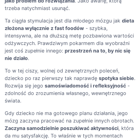
jako problem do rozwiązania
. Jako awarię, którą
trzeba natychmiast usunąć.
Ta ciągła stymulacja jest dla młodego mózgu jak
dieta
złożona wyłącznie z fast foodów
- szybka,
intensywna, ale na dłuższą metę pozbawiona wartości
odżywczych. Prawdziwym pokarmem dla wyobraźni
jest coś zupełnie innego:
przestrzeń na to, by nic się
nie działo
.
To w tej ciszy, wolnej od zewnętrznych poleceń,
dziecko po raz pierwszy tak naprawdę
spotyka siebie
.
Rozwija się jego
samoświadomość i refleksyjność
-
zdolność do zrozumienia własnego, wewnętrznego
świata.
Gdy dziecko nie ma gotowego planu działania, jego
mózg zaczyna pracować na zupełnie innych obrotach.
Zaczyna samodzielnie poszukiwać aktywności
, która
da mu satysfakcję. To właśnie w tych momentach