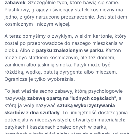
zabawek
. Szczególnie tych, które bawią się same.
Plastikowy, grający i świecący statek kosmiczny ma
jedno, z góry narzucone przeznaczenie. Jest statkiem
kosmicznym i niczym więcej.
A teraz pomyślmy o zwykłym, wielkim kartonie, który
został po przeprowadzce do naszego mieszkania w
bloku. Albo o
patyku znalezionym w parku
. Karton
może być statkiem kosmicznym, ale też domem,
zamkiem albo jaskinią smoka. Patyk może być
różdżką, wędką, batutą dyrygenta albo mieczem.
Ogranicza je tylko wyobraźnia.
To jest właśnie sedno zabawy, którą psychologowie
nazywają
zabawą opartą na "luźnych częściach"
, a
którą ja wolę nazywać
sztuką wykorzystywania
skarbów z dna szuflady
. To umiejętność dostrzegania
potencjału w nieoczywistych, otwartych materiałach:
patykach i kasztanach znalezionych w parku,
kamykach z bałtyckiej plaży, starych guzikach, rolkach