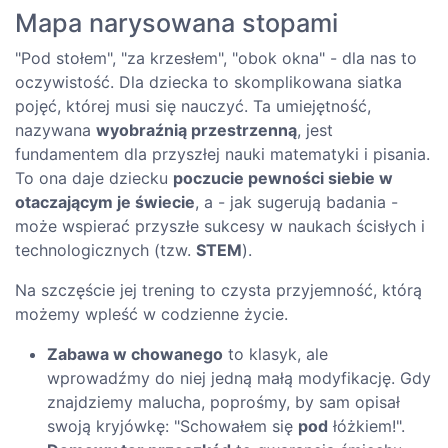
Mapa narysowana stopami
"Pod stołem", "za krzesłem", "obok okna" - dla nas to
oczywistość. Dla dziecka to skomplikowana siatka
pojęć, której musi się nauczyć. Ta umiejętność,
nazywana
wyobraźnią przestrzenną
, jest
fundamentem dla przyszłej nauki matematyki i pisania.
To ona daje dziecku
poczucie pewności siebie w
otaczającym je świecie
, a - jak sugerują badania -
może wspierać przyszłe sukcesy w naukach ścisłych i
technologicznych (tzw.
STEM
).
Na szczęście jej trening to czysta przyjemność, którą
możemy wpleść w codzienne życie.
Zabawa w chowanego
to klasyk, ale
wprowadźmy do niej jedną małą modyfikację. Gdy
znajdziemy malucha, poprośmy, by sam opisał
swoją kryjówkę: "Schowałem się
pod
łóżkiem!".