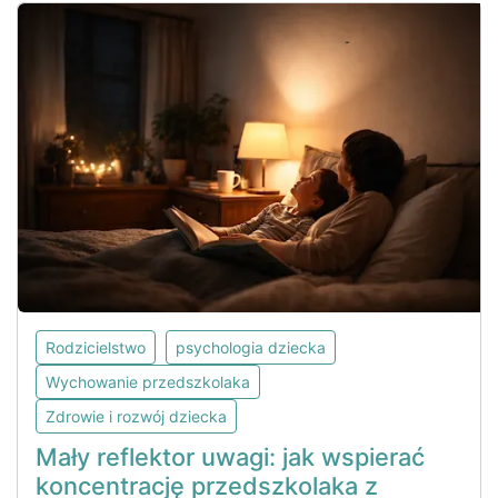
Rodzicielstwo
psychologia dziecka
Wychowanie przedszkolaka
Zdrowie i rozwój dziecka
Mały reflektor uwagi: jak wspierać
koncentrację przedszkolaka z