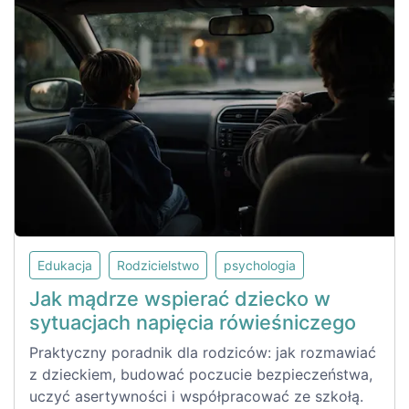
Edukacja
Rodzicielstwo
psychologia
Jak mądrze wspierać dziecko w
sytuacjach napięcia rówieśniczego
Praktyczny poradnik dla rodziców: jak rozmawiać
z dzieckiem, budować poczucie bezpieczeństwa,
uczyć asertywności i współpracować ze szkołą.