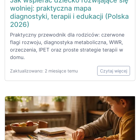
Jak wspierać dziecko rozwijające się
wolniej: praktyczna mapa
diagnostyki, terapii i edukacji (Polska
2026)
Praktyczny przewodnik dla rodziców: czerwone
flagi rozwoju, diagnostyka metaboliczna, WWR,
orzeczenia, IPET oraz proste strategie terapii w
domu.
Zaktualizowano: 2 miesiące temu
Czytaj więcej