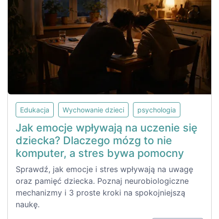
Edukacja
Wychowanie dzieci
psychologia
Jak emocje wpływają na uczenie się
dziecka? Dlaczego mózg to nie
komputer, a stres bywa pomocny
Sprawdź, jak emocje i stres wpływają na uwagę
oraz pamięć dziecka. Poznaj neurobiologiczne
mechanizmy i 3 proste kroki na spokojniejszą
naukę.