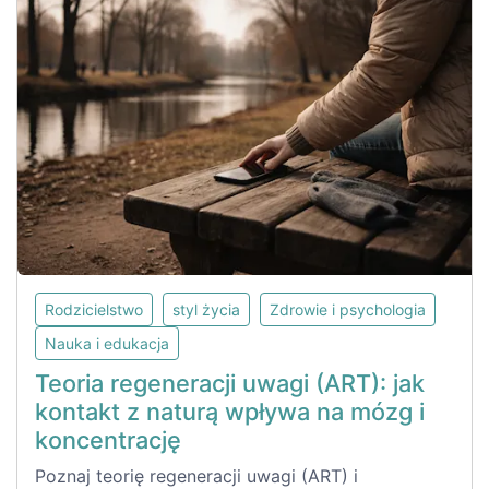
Rodzicielstwo
styl życia
Zdrowie i psychologia
Nauka i edukacja
Teoria regeneracji uwagi (ART): jak
kontakt z naturą wpływa na mózg i
koncentrację
Poznaj teorię regeneracji uwagi (ART) i