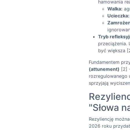
hamowania rea
Walka:
agr
Ucieczka:
Zamrożen
ignorowan
Tryb refleksy
przeciążenia.
być większa [2
Fundamentem przyw
(attunement)
[2] 
rozregulowanego u
sprzyjają wyciszen
Rezylienc
"Słowa n
Rezyliencję można
2026 roku przydat