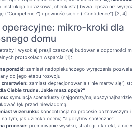
. instrukcja obrazkowa, checklista) bywa lepsza niż wyręc
ę ("Competence") i pewność siebie ("Confidence") [2, 4].
 operacyjne: mikro-kroki dla
esnego domu
traży i wysokiej presji czasowej budowanie odporności m
lnych protokołach wsparcia [1]:
na porażki:
zamiast nadopiekuńczego wyręczania pozwala
any do jego etapu rozwoju.
 zmartwień:
zamiast deprecjonowania ("nie martw się") st
dla Ciebie trudne. Jakie masz opcje?"
zmu:
symulacja scenariuszy (najgorszy/najlepszy/najbardz
ukować lęk przed niewiadomą.
miast wizerunku:
koncentracja na procesie poznawczym 
e na tym, jak dziecko ocenią "algorytmy społeczne".
na procesie:
premiowanie wysiłku, strategii i korekt, a nie