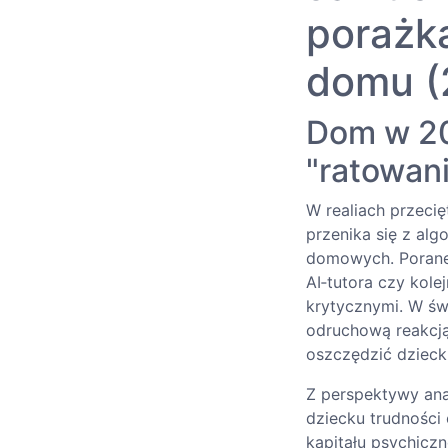
porażka
domu (
Dom w 202
"ratowan
W realiach przeci
przenika się z al
domowych. Porane
AI‑tutora czy kol
krytycznymi. W ś
odruchową reakcją
oszczędzić dzieck
Z perspektywy ana
dziecku trudnośc
kapitału psychicz