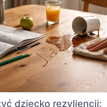
yć dziecko rezyliencji: