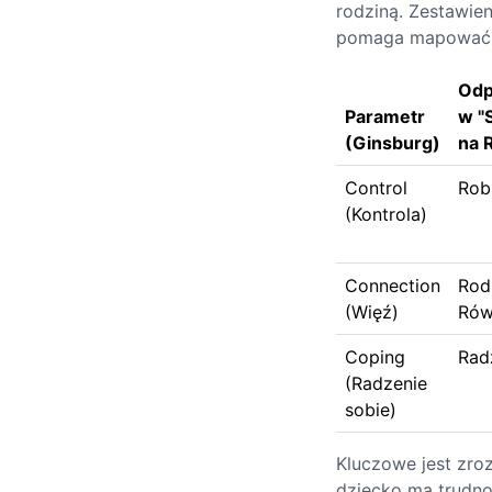
rodziną. Zestawie
pomaga mapować p
Odp
Parametr
w "
(Ginsburg)
na 
Control
Rob
(Kontrola)
Connection
Rod
(Więź)
Rów
Coping
Rad
(Radzenie
sobie)
Kluczowe jest zroz
dziecko ma trudnoś