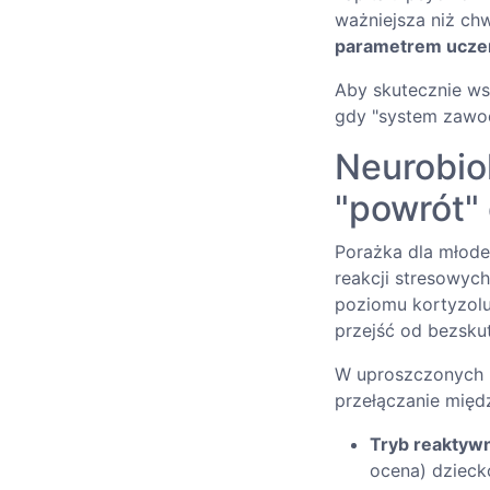
ważniejsza niż ch
parametrem uczen
Aby skutecznie wsp
gdy "system zawodz
Neurobiol
"powrót"
Porażka dla młod
reakcji stresowyc
poziomu kortyzol
przejść od bezskute
W uproszczonych m
przełączanie międ
Tryb reaktywn
ocena) dzieck