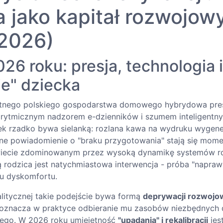
 jako kapitał rozwojow
2026)
6 roku: presja, technologia i
ie" dziecka
ętnego polskiego gospodarstwa domowego hybrydowa pres
gorytmicznym nadzorem e-dzienników i szumem inteligent
k rzadko bywa sielanką: rozlana kawa na wydruku wyge
ejne powiadomienie o "braku przygotowania" stają się mom
wiecie zdominowanym przez wysoką dynamikę systemów r
 rodzica jest natychmiastowa interwencja - próba "naprawi
u dyskomfortu.
litycznej takie podejście bywa formą
deprywacji rozwojo
i oznacza w praktyce odbieranie mu zasobów niezbędnych
nego. W 2026 roku umiejętność
"upadania" i rekalibracji
jest