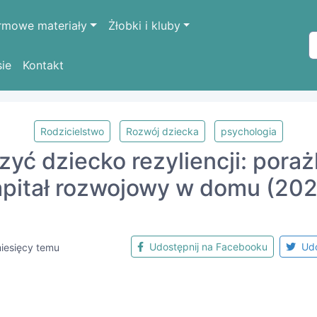
rmowe materiały
Żłobki i kluby
sie
Kontakt
Rodzicielstwo
Rozwój dziecka
psychologia
zyć dziecko rezyliencji: poraż
apitał rozwojowy w domu (202
Udostępnij na Facebooku
Udo
iesięcy temu