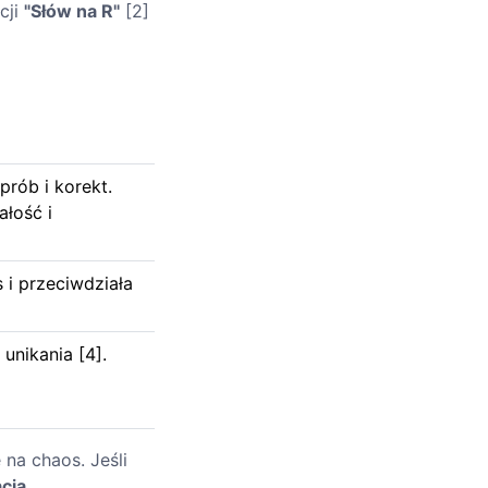
cji
"Słów na R"
[2]
rób i korekt.
ałość i
 i przeciwdziała
unikania [4].
 na chaos. Jeśli
cja