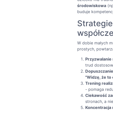
środowiskowa
(np
buduje kompetencj
Strategie
współcz
W dobie małych me
prostych, powtarza
Przyzwalanie 
trud dostosow
Dopuszczanie
"Widzę, że to 
Trening reali
- pomaga red
Ciekawość za
stronach, a ni
Koncentracja 