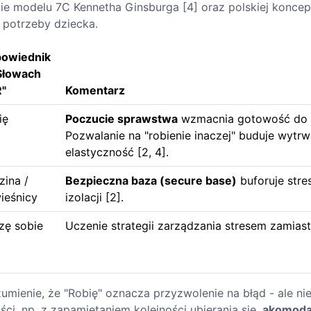
nie modelu 7C Kennetha Ginsburga [4] oraz polskiej koncep
otrzeby dziecka.
owiednik
Słowach
R"
Komentarz
ię
Poczucie sprawstwa
wzmacnia gotowość do p
Pozwalanie na "robienie inaczej" buduje wytrw
elastyczność [2, 4].
zina /
Bezpieczna baza (secure base)
buforuje stres
ieśnicy
izolacji [2].
zę sobie
Uczenie strategii zarządzania stresem zamiast 
umienie, że "Robię" oznacza przyzwolenie na błąd - ale nie
ci, np. z zapamiętaniem kolejności ubierania się,
akomoda