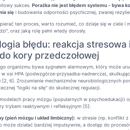
wilowy sukces.
Porażka nie jest błędem systemu - bywa 
ia się
i budowania odporności psychicznej, zwanej rezylie
ierać ten proces, warto rozumieć, co dzieje się w ciele i
i", oraz jaką rolę pełni wtedy dorosły.
ogia błędu: reakcja stresowa 
 do kory przedczołowej
ego organizmu bywa sygnałem alarmowym, który może ur
h w osi HPA (podwzgórze-przysadka-nadnercza), skutkując
u [2, 6]. Zrozumienie mechanizmów neurobiologicznych p
cznej "logiki na siłę" do skutecznej regulacji.
odelach pracy mózgu (popularnych w psychoedukacji) op
zy trybem reaktywnym i refleksyjnym [5]:
y (pień mózgu i układ limbiczny):
w stresie (np. konflikt z
o może działać bardziej impulsywnie, a dostęp do procesó