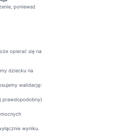
zenie, ponieważ
oże opierać się na
my dziecku na
osujemy walidację:
iej prawdopodobny)
i mocnych
 wyłącznie wyniku.