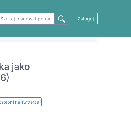
Zaloguj
ka jako
6)
stępnij na Twitterze