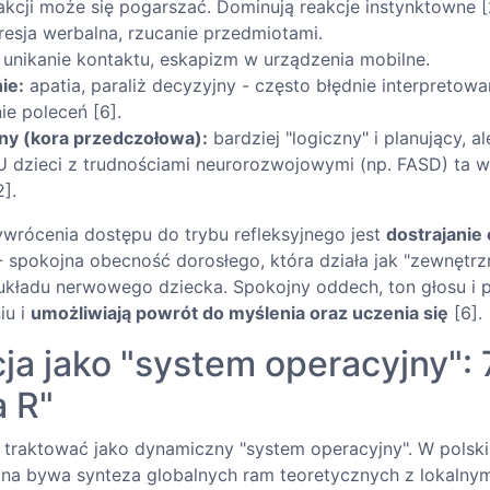
kcji może się pogarszać. Dominują reakcje instynktowne [
esja werbalna, rzucanie przedmiotami.
unikanie kontaktu, eskapizm w urządzenia mobilne.
ie:
apatia, paraliż decyzyjny - często błędnie interpretowa
ie poleceń [6].
jny (kora przedczołowa):
bardziej "logiczny" i planujący, a
 U dzieci z trudnościami neurorozwojowymi (np. FASD) ta 
].
rócenia dostępu do trybu refleksyjnego jest
dostrajanie
- spokojna obecność dorosłego, która działa jak "zewnętrz
kładu nerwowego dziecka. Spokojny oddech, ton głosu i 
iu i
umożliwiają powrót do myślenia oraz uczenia się
[6].
ja jako "system operacyjny": 
a R"
 traktować jako dynamiczny "system operacyjny". W polsk
na bywa synteza globalnych ram teoretycznych z lokalnym