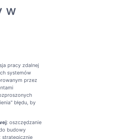
y w
ja pracy zdalnej
nych systemów
nerowanym przez
entami
ozproszonych
enia" błędu, by
wej
: oszczędzanie
 do budowy
 strategicznie