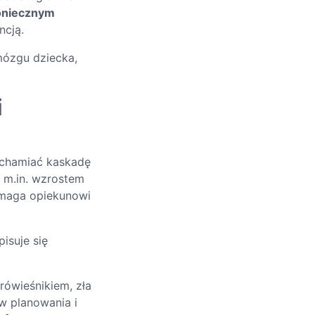
koniecznym
ncją.
 mózgu dziecka,
i
uchamiać kaskadę
 m.in. wzrostem
omaga opiekunowi
isuje się
 rówieśnikiem, zła
w planowania i