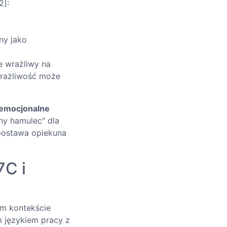
2]:
ny jako
le wrażliwy na
wrażliwość może
 emocjonalne
ny hamulec" dla
postawa opiekuna
7C i
im kontekście
 językiem pracy z