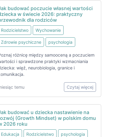
Jak budować poczucie własnej wartości
dziecka w świecie 2026: praktyczny
przewodnik dla rodziców
Rodzicielstwo
Wychowanie
Zdrowie psychiczne
psychologia
Poznaj różnicę między samooceną a poczuciem
wartości i sprawdzone praktyki wzmacniania
dziecka: więź, neurobiologia, granice i
komunikacja.
miesiąc temu
Czytaj więcej
Jak budować u dziecka nastawienie na
rozwój (Growth Mindset) w polskim domu
w 2026 roku
Edukacja
Rodzicielstwo
psychologia