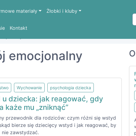
rmowe materiały
Żłobki i kluby
sie
Kontakt
ocjonalny
ój emocjonalny
O
lstwo
Wychowanie
psychologia dziecka
 u dziecka: jak reagować, gdy
a każe mu „zniknąć”
ny przewodnik dla rodziców: czym różni się wstyd
skąd bierze się dziecięcy wstyd i jak reagować, by
, nie zawstydzać.