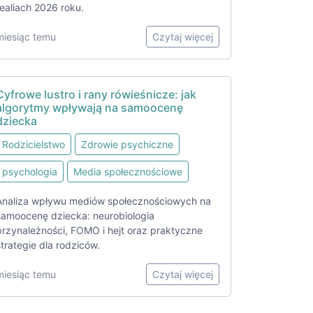
realiach 2026 roku.
miesiąc temu
Czytaj więcej
Cyfrowe lustro i rany rówieśnicze: jak
algorytmy wpływają na samoocenę
dziecka
Rodzicielstwo
Zdrowie psychiczne
psychologia
Media społecznościowe
Analiza wpływu mediów społecznościowych na
samoocenę dziecka: neurobiologia
przynależności, FOMO i hejt oraz praktyczne
strategie dla rodziców.
miesiąc temu
Czytaj więcej