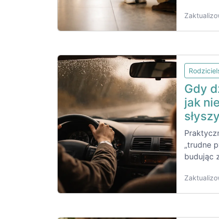
Zaktualizo
Rodzicie
Gdy dz
jak ni
słysz
Praktycz
„trudne p
budując z
Zaktualizo