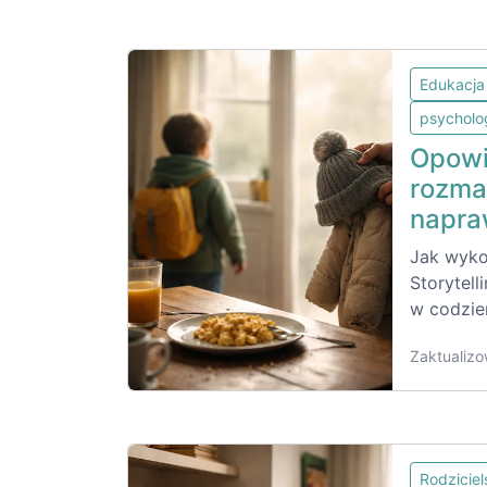
Edukacja
psycholo
Opowie
rozma
napra
Jak wyko
Storytell
w codzi
Zaktualizo
Rodzicie