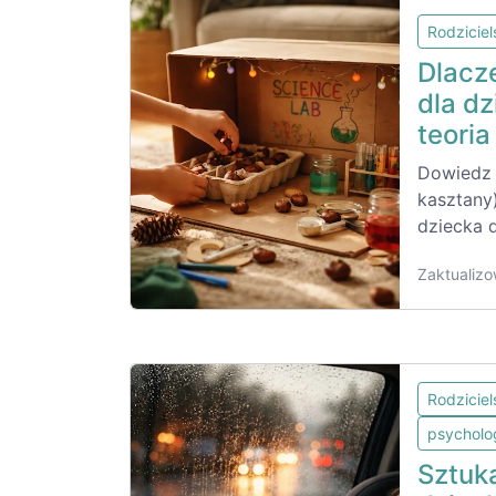
Rodzicie
Dlacz
dla dz
teoria
Dowiedz s
kasztany)
dziecka d
Zaktualizo
Rodzicie
psycholo
Sztuk