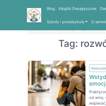
Blog
Książki Dwujęzyczne
Da
Szkoły i przedszkola
O serwi
Strona domowa
Blog
Tag: rozwój em
Tag: rozw
Rodzicie
Wstyd
emocj
Praktycz
od winy, 
wspierać