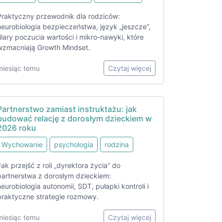
Praktyczny przewodnik dla rodziców:
neurobiologia bezpieczeństwa, język „jeszcze”,
filary poczucia wartości i mikro-nawyki, które
wzmacniają Growth Mindset.
miesiąc temu
Czytaj więcej
Partnerstwo zamiast instruktażu: jak
budować relację z dorosłym dzieckiem w
2026 roku
Wychowanie
psychologia
rodzina
Jak przejść z roli „dyrektora życia” do
partnerstwa z dorosłym dzieckiem:
neurobiologia autonomii, SDT, pułapki kontroli i
praktyczne strategie rozmowy.
miesiąc temu
Czytaj więcej