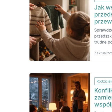
Jak w
przed
przew
Sprawdzo
przedszk
trudne po
Zaktualizo
Rodzicie
Konfl
zamie
współ