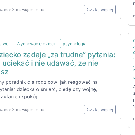
wano: 3 miesiące temu
Czytaj więcej
lstwo
Wychowanie dzieci
psychologia
iecko zadaje „za trudne” pytania:
e uciekać i nie udawać, że nie
ysz
ny poradnik dla rodziców: jak reagować na
ytania” dziecka o śmierć, biedę czy wojnę,
aufanie i spokój.
wano: 3 miesiące temu
Czytaj więcej