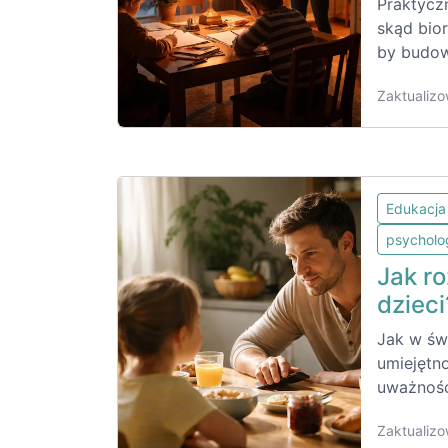
Praktyczn
skąd bior
by budow
Zaktualizo
Edukacja
psycholo
Jak ro
dziec
Jak w św
umiejętn
uważnośc
Zaktualizo