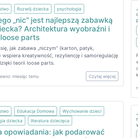
lstwo
Rozwój dziecka
psychologia
ego „nic” jest najlepszą zabawką
iecka? Architektura wyobraźni i
 loose parts
ię, jak zabawa „niczym” (karton, patyk,
 wspiera kreatywność, rezyliencję i samoregulację
zięki teorii loose parts.
wano: miesiąc temu
Czytaj więcej
lstwo
Edukacja Domowa
Wychowanie dzieci
gia dziecka
literatura dziecięca
a opowiadania: jak podarować