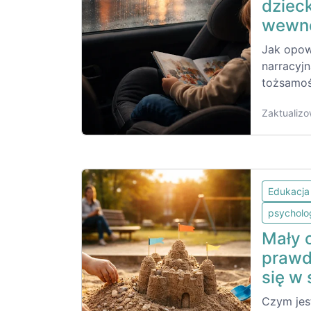
dziec
wewnę
Jak opowi
narracyj
tożsamoś
Zaktualizo
Edukacja
psycholo
Mały 
prawd
się w
Czym jes