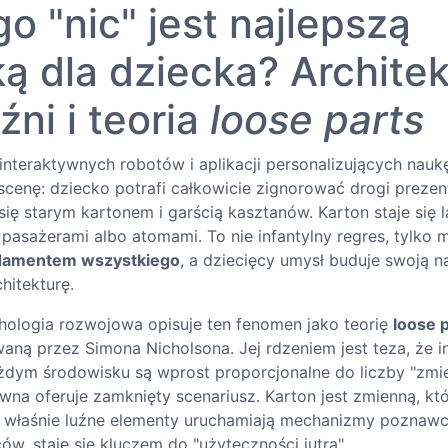
o "nic" jest najlepszą
 dla dziecka? Architek
ni i teoria
loose parts
interaktywnych robotów i aplikacji personalizujących nauk
scenę: dziecko potrafi całkowicie zignorować drogi prezen
ię starym kartonem i garścią kasztanów. Karton staje się l
 pasażerami albo atomami. To nie infantylny regres, tylko
undamentem wszystkiego
, a dziecięcy umysł buduje swoją n
itekturę.
ologia rozwojowa opisuje ten fenomen jako teorię
loose 
waną przez Simona Nicholsona. Jej rdzeniem jest teza, że i
dym środowisku są wprost proporcjonalne do liczby "zmie
na oferuje zamknięty scenariusz. Karton jest zmienną, kt
o właśnie luźne elementy uruchamiają mechanizmy poznawc
ów, staje się kluczem do "użyteczności jutra".