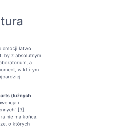
tura
ę emocji łatwo
t, by z absolutnym
aboratorium, a
 moment, w którym
ajbardziej
parts (luźnych
nwencja i
nnych" [3].
óra nie ma końca.
ze, o których