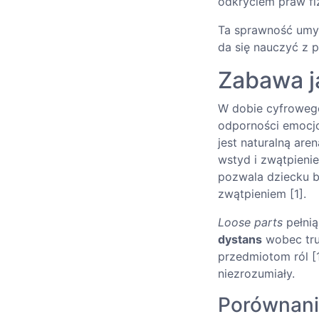
odkryciem praw fiz
Ta sprawność umys
da się nauczyć z 
Zabawa ja
W dobie cyfrowego
odporności emocj
jest naturalną are
wstyd i zwątpieni
pozwala dziecku b
zwątpieniem [1].
Loose parts
pełnią
dystans
wobec tru
przedmiotom ról [
niezrozumiały.
Porównani