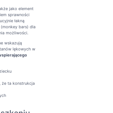
także jako element
kiem sprawności
ucyjnie łakną
 (monkey bars) dla
ia możliwości.
ne wskazują
 stanów lękowych w
wspierającego
ziecku
 że ta konstrukcja
ych