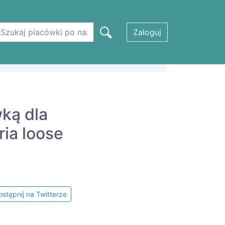
Zaloguj
wką dla
ria loose
stępnij na Twitterze