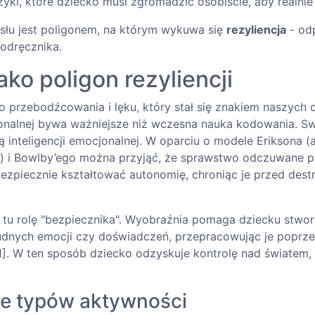
yki, które dziecko musi zgromadzić osobiście, aby realnie 
łu jest poligonem, na którym wykuwa się
rezyliencja
- odp
podręcznika.
ko poligon rezyliencji
 przebodźcowania i lęku, który stał się znakiem naszych
onalnej bywa ważniejsze niż wczesna nauka kodowania. 
ną inteligencji emocjonalnej. W oparciu o modele Eriksona 
e) i Bowlby’ego można przyjąć, że sprawstwo odczuwane
ezpiecznie kształtować autonomię, chroniąc je przed des
 tu rolę "bezpiecznika". Wyobraźnia pomaga dziecku stwo
dnych emocji czy doświadczeń, przepracowując je poprz
1]. W ten sposób dziecko odzyskuje kontrolę nad światem,
e typów aktywności