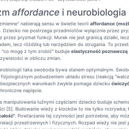
izm
affordance
i neurobiologi
mienne" nabierają sensu w świetle teorii
affordance (możl
. Dziecko nie postrzega przedmiotów wyłącznie przez pry
z przez pryzmat funkcji. Murek nie jest granicą działki, le
adem, lecz różdżką lub narzędziem do strugania. To przest
na "co mogę z tym zrobić" buduje
elastyczność poznawczą
czywistości w obliczu zmian.
urobiologii taka swoboda bywa stanem optymalnym. Swo
fizjologicznym pobudzeniem układu stresu (reakcją "walcz 
w bezpiecznych warunkach zwykle pomaga dziecku
ćwiczyć
hroniczne napięcie.
as manipulowania luźnymi częściami dziecko buduje sche
ści [5]. Budowanie wieży z klocków to nie tylko rozrywka; 
całość"
. Powtarzanie tej czynności jest potrzebne, aby m
 relacji przestrzennych i fizycznych. Rozpad wieży nie jest 