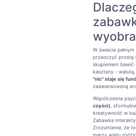
Dlaczeg
zabawką
wyobraź
W świecie pełnym 
przeoczyć prostą 
skupieniem bawić s
kasztany - walutą,
"nic" staje się f
zaawansowaną arch
Współczesna psych
części)
, sformuło
kreatywność w każ
Zabawka interaktyw
Zrozumienie, że t
marzy wielu rodzic