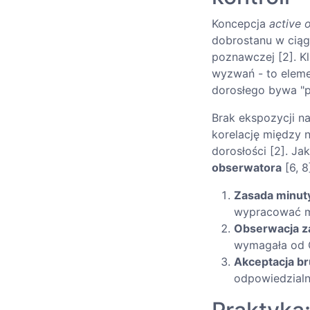
Koncepcja
active 
dobrostanu w ciąg
poznawczej [2]. K
wyzwań - to eleme
dorosłego bywa "p
Brak ekspozycji n
korelację między 
dorosłości [2]. J
obserwatora
[6, 8
Zasada minut
wypracować m
Obserwacja za
wymagała od Ci
Akceptacja br
odpowiedzialn