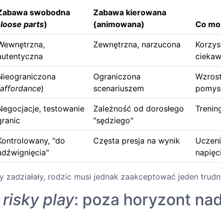
Zabawa swobodna
Zabawa kierowana
(
loose parts
)
(animowana)
Co moż
Wewnętrzna,
Zewnętrzna, narzucona
Korzys
autentyczna
cieka
Nieograniczona
Ograniczona
Wzrost
affordance
)
scenariuszem
pomys
Negocjacje, testowanie
Zależność od dorosłego
Trenin
granic
"sędziego"
Kontrolowany, "do
Częsta presja na wynik
Uczeni
udźwignięcia"
napięc
 zadziałały, rodzic musi jednak zaakceptować jeden trudn
a
risky play
: poza horyzont na