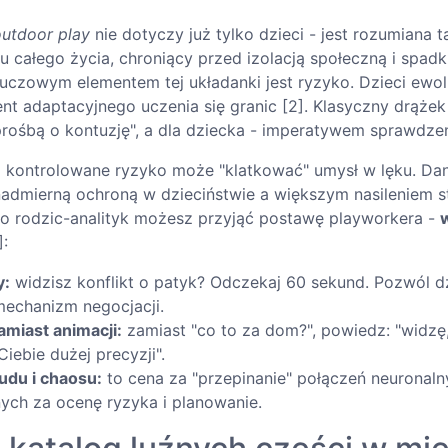
outdoor play
nie dotyczy już tylko dzieci - jest rozumiana 
u całego życia, chroniący przed izolacją społeczną i spad
luczowym elementem tej układanki jest ryzyko. Dzieci ewol
nt adaptacyjnego uczenia się granic [2]. Klasyczny drążek
rośbą o kontuzję", a dla dziecka - imperatywem sprawdzen
a kontrolowane ryzyko może "klatkować" umysł w lęku. Da
nadmierną ochroną w dzieciństwie a większym nasileniem
ako rodzic-analityk możesz przyjąć postawę playworkera -
]:
y:
widzisz konflikt o patyk? Odczekaj 60 sekund. Pozwól d
echanizm negocjacji.
miast animacji:
zamiast "co to za dom?", powiedz: "widzę,
ebie dużej precyzji".
udu i chaosu:
to cena za "przepinanie" połączeń neuronaln
ych za ocenę ryzyka i planowanie.