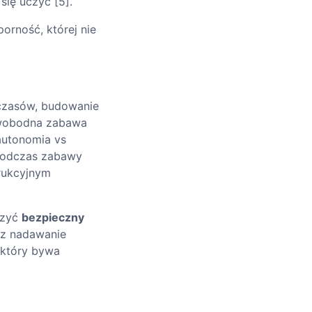
się uczyć [5].
orność, której nie
 czasów, budowanie
Swobodna zabawa
(autonomia vs
 podczas zabawy
trukcyjnym
rzyć
bezpieczny
ez nadawanie
 który bywa