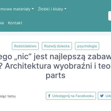
rmowe materiały
Żłobki i kluby
sie
Kontakt
Rodzicielstwo
Rozwój dziecka
psychologia
go „nic” jest najlepszą zaba
 Architektura wyobraźni i teo
parts
Udostępnij na Facebooku
Udo
siąc temu