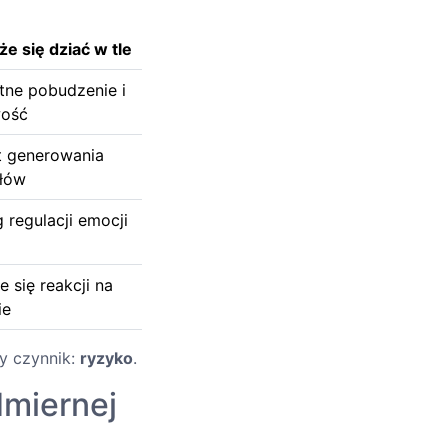
e się dziać w tle
tne pobudzenie i
wość
 generowania
łów
g regulacji emocji
e się reakcji na
ie
y czynnik:
ryzyko
.
dmiernej