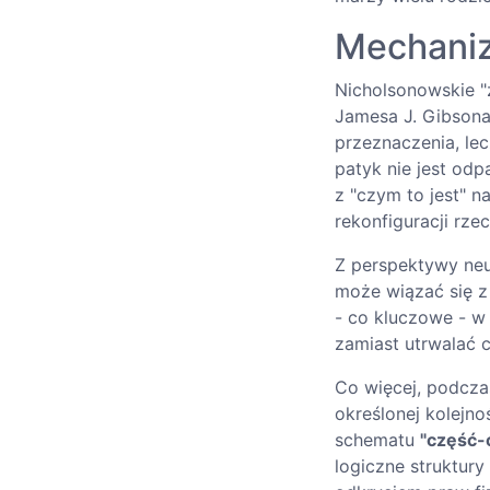
Mechan
Nicholsonowskie "z
Jamesa J. Gibsona
przeznaczenia, lec
patyk nie jest odp
z "czym to jest" 
rekonfiguracji rze
Z perspektywy ne
może wiązać się z 
- co kluczowe - 
zamiast utrwalać c
Co więcej, podcz
określonej kolejno
schematu
"część-
logiczne struktury