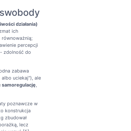
a swobody
iwości działania)
zmat ich
cz równoważnią;
awienie percepcji
- zdolność do
bodna zabawa
albo uciekaj"), ale
 samoregulację
,
maty poznawcze w
to konstrukcja
ózg zbudował
porażką, lecz