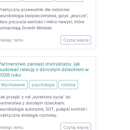
Praktyczny przewodnik dla rodziców:
neurobiologia bezpieczeństwa, język „jeszcze”,
filary poczucia wartości i mikro-nawyki, które
wzmacniają Growth Mindset.
miesiąc temu
Czytaj więcej
Partnerstwo zamiast instruktażu: jak
budować relację z dorosłym dzieckiem w
2026 roku
Wychowanie
psychologia
rodzina
Jak przejść z roli „dyrektora życia” do
partnerstwa z dorosłym dzieckiem:
neurobiologia autonomii, SDT, pułapki kontroli i
praktyczne strategie rozmowy.
miesiąc temu
Czytaj więcej