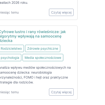
realiach 2026 roku.
miesiąc temu
Czytaj więcej
Cyfrowe lustro i rany rówieśnicze: jak
algorytmy wpływają na samoocenę
dziecka
Rodzicielstwo
Zdrowie psychiczne
psychologia
Media społecznościowe
Analiza wpływu mediów społecznościowych na
samoocenę dziecka: neurobiologia
przynależności, FOMO i hejt oraz praktyczne
strategie dla rodziców.
miesiąc temu
Czytaj więcej