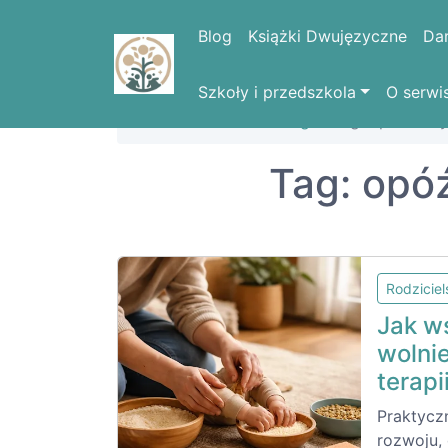
Blog
Książki Dwujęzyczne
Da
Szkoły i przedszkola
O serwi
Strona domowa
Blog
Tag: opóźniony
Tag: opó
Rodzicie
Jak ws
wolni
terapi
Praktycz
rozwoju,