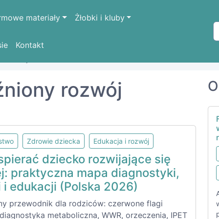
rmowe materiały
Żłobki i kluby
sie
Kontakt
 rozwój
źniony rozwój
O
lstwo
Zdrowie dziecka
Edukacja i rozwój
pierać dziecko rozwijające się
ej: praktyczna mapa diagnostyki,
i i edukacji (Polska 2026)
ny przewodnik dla rodziców: czerwone flagi
 diagnostyka metaboliczna, WWR, orzeczenia, IPET