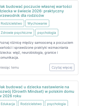
Jak budować poczucie własnej wartości
dziecka w świecie 2026: praktyczny
przewodnik dla rodziców
Rodzicielstwo
Wychowanie
Zdrowie psychiczne
psychologia
Poznaj różnicę między samooceną a poczuciem
wartości i sprawdzone praktyki wzmacniania
dziecka: więź, neurobiologia, granice i
komunikacja.
miesiąc temu
Czytaj więcej
Jak budować u dziecka nastawienie na
rozwój (Growth Mindset) w polskim domu
w 2026 roku
Edukacja
Rodzicielstwo
psychologia