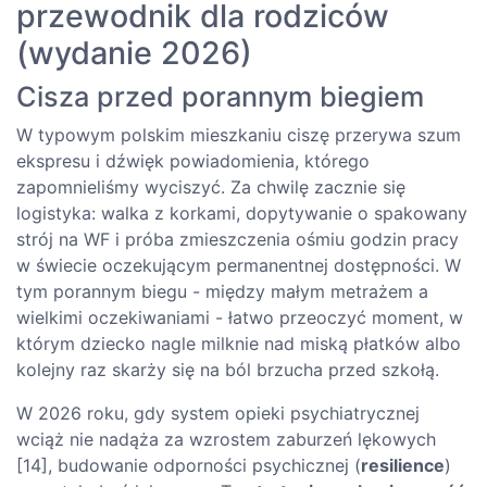
przewodnik dla rodziców
(wydanie 2026)
Cisza przed porannym biegiem
W typowym polskim mieszkaniu ciszę przerywa szum
ekspresu i dźwięk powiadomienia, którego
zapomnieliśmy wyciszyć. Za chwilę zacznie się
logistyka: walka z korkami, dopytywanie o spakowany
strój na WF i próba zmieszczenia ośmiu godzin pracy
w świecie oczekującym permanentnej dostępności. W
tym porannym biegu - między małym metrażem a
wielkimi oczekiwaniami - łatwo przeoczyć moment, w
którym dziecko nagle milknie nad miską płatków albo
kolejny raz skarży się na ból brzucha przed szkołą.
W 2026 roku, gdy system opieki psychiatrycznej
wciąż nie nadąża za wzrostem zaburzeń lękowych
[14], budowanie odporności psychicznej (
resilience
)