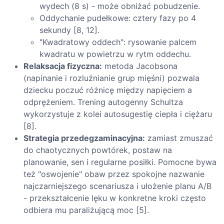
wydech (8 s) - może obniżać pobudzenie.
Oddychanie pudełkowe: cztery fazy po 4
sekundy [8, 12].
"Kwadratowy oddech": rysowanie palcem
kwadratu w powietrzu w rytm oddechu.
Relaksacja fizyczna:
metoda Jacobsona
(napinanie i rozluźnianie grup mięśni) pozwala
dziecku poczuć różnicę między napięciem a
odprężeniem. Trening autogenny Schultza
wykorzystuje z kolei autosugestię ciepła i ciężaru
[8].
Strategia przedegzaminacyjna:
zamiast zmuszać
do chaotycznych powtórek, postaw na
planowanie, sen i regularne posiłki. Pomocne bywa
też "oswojenie" obaw przez spokojne nazwanie
najczarniejszego scenariusza i ułożenie planu A/B
- przekształcenie lęku w konkretne kroki często
odbiera mu paraliżującą moc [5].