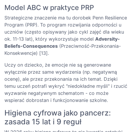
Model ABC w praktyce PRP
Strategiczne znaczenie ma tu dorobek Penn Resilience
Program (PRP). To program rozwijania odporności u
uczniów (często opisywany jako cykl zajęć dla wieku
ok. 11-13 lat), który wykorzystuje model
Adversity-
Beliefs-Consequences
(Przeciwność-Przekonania-
Konsekwencje) [13].
Uczy on dziecko, że emocje nie są generowane
wyłącznie przez same wydarzenia (np. negatywną
ocenę), ale przez przekonania na ich temat. Dzięki
temu uczeń potrafi wykryć "niedokładne myśli" i rzucić
wyzwanie negatywnym schematom - co może
wspierać dobrostan i funkcjonowanie szkolne.
Higiena cyfrowa jako pancerz:
zasada 15 lat i 9 reguł
W 2026 roku higiena cyfrowa to nie kwestia estetyki