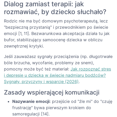
Dialog zamiast terapii: jak
rozmawiać, by dziecko słuchało?
Rodzic nie ma być domowym psychoterapeutą, lecz
"bezpieczną przystanią" i przewodnikiem po świecie
emocji [1, 11]. Bezwarunkowa akceptacja działa tu jak
bufor, stabilizujący samoocenę dziecka w obliczu
zewnętrznej krytyki.
Jeśli zauważasz sygnały przeciążenia (np. długotrwałe
bóle brzucha, wycofanie, problemy ze snem),
pomocny może być też materiał:
Jak rozpoznać stres
i depresję u dziecka w świecie nadmiaru bodźców?
Sygnały, przyczyny i wsparcie (2026)
.
Zasady wspierającej komunikacji
Nazywanie emocji:
przejście od "źle mi" do "czuję
frustrację" bywa pierwszym krokiem do
samoregulacji [14].