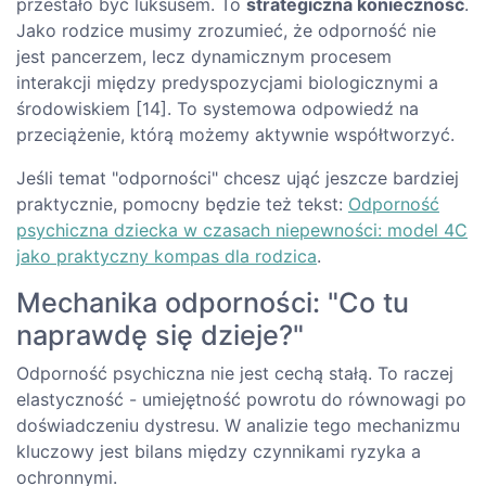
przestało być luksusem. To
strategiczna konieczność
.
Jako rodzice musimy zrozumieć, że odporność nie
jest pancerzem, lecz dynamicznym procesem
interakcji między predyspozycjami biologicznymi a
środowiskiem [14]. To systemowa odpowiedź na
przeciążenie, którą możemy aktywnie współtworzyć.
Jeśli temat "odporności" chcesz ująć jeszcze bardziej
praktycznie, pomocny będzie też tekst:
Odporność
psychiczna dziecka w czasach niepewności: model 4C
jako praktyczny kompas dla rodzica
.
Mechanika odporności: "Co tu
naprawdę się dzieje?"
Odporność psychiczna nie jest cechą stałą. To raczej
elastyczność - umiejętność powrotu do równowagi po
doświadczeniu dystresu. W analizie tego mechanizmu
kluczowy jest bilans między czynnikami ryzyka a
ochronnymi.