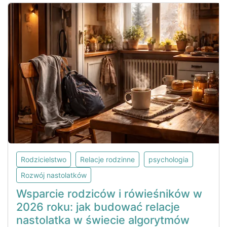
Rodzicielstwo
Relacje rodzinne
psychologia
Rozwój nastolatków
Wsparcie rodziców i rówieśników w
2026 roku: jak budować relacje
nastolatka w świecie algorytmów