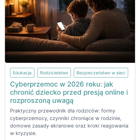
Edukacja
Rodzicielstwo
Bezpieczeństwo w sieci
Cyberprzemoc w 2026 roku: jak
chronić dziecko przed presją online i
rozproszoną uwagą
Praktyczny przewodnik dla rodziców: formy
cyberprzemocy, czynniki chroniące w rodzinie,
domowe zasady ekranowe oraz kroki reagowania
w kryzysie.