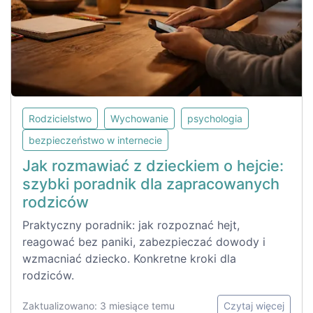
Rodzicielstwo
Wychowanie
psychologia
bezpieczeństwo w internecie
Jak rozmawiać z dzieckiem o hejcie:
szybki poradnik dla zapracowanych
rodziców
Praktyczny poradnik: jak rozpoznać hejt,
reagować bez paniki, zabezpieczać dowody i
wzmacniać dziecko. Konkretne kroki dla
rodziców.
Zaktualizowano: 3 miesiące temu
Czytaj więcej