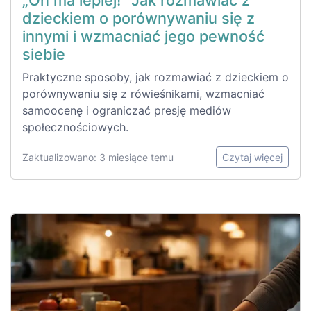
„On ma lepiej!” Jak rozmawiać z
dzieckiem o porównywaniu się z
innymi i wzmacniać jego pewność
siebie
Praktyczne sposoby, jak rozmawiać z dzieckiem o
porównywaniu się z rówieśnikami, wzmacniać
samoocenę i ograniczać presję mediów
społecznościowych.
Zaktualizowano: 3 miesiące temu
Czytaj więcej