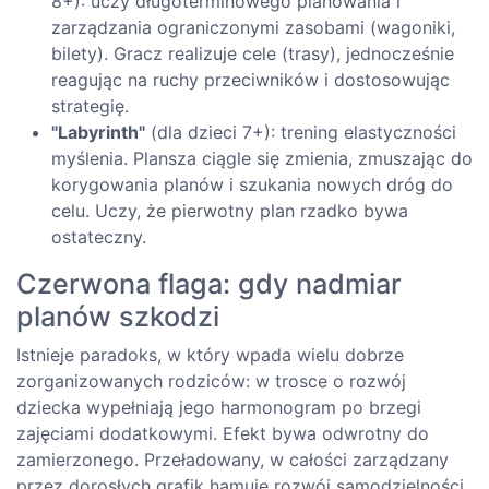
8+): uczy długoterminowego planowania i
zarządzania ograniczonymi zasobami (wagoniki,
bilety). Gracz realizuje cele (trasy), jednocześnie
reagując na ruchy przeciwników i dostosowując
strategię.
"Labyrinth"
(dla dzieci 7+): trening elastyczności
myślenia. Plansza ciągle się zmienia, zmuszając do
korygowania planów i szukania nowych dróg do
celu. Uczy, że pierwotny plan rzadko bywa
ostateczny.
Czerwona flaga: gdy nadmiar
planów szkodzi
Istnieje paradoks, w który wpada wielu dobrze
zorganizowanych rodziców: w trosce o rozwój
dziecka wypełniają jego harmonogram po brzegi
zajęciami dodatkowymi. Efekt bywa odwrotny do
zamierzonego. Przeładowany, w całości zarządzany
przez dorosłych grafik hamuje rozwój samodzielności