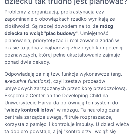
dziecku tak trudno jest planować?
Problemy z organizacją, prokrastynacja czy
zapominanie o obowiązkach rzadko wynikają ze
złośliwości. Są raczej dowodem na to, że
mózg
dziecka to wciąż "plac budowy"
. Umiejętność
planowania, priorytetyzacji i realizowania zadań w
czasie to jedna z najbardziej złożonych kompetencji
poznawczych, której pełne ukształtowanie zajmuje
ponad dwie dekady.
Odpowiadają za nią tzw. funkcje wykonawcze (ang.
executive functions
), czyli zestaw procesów
umysłowych zarządzanych przez korę przedczołową.
Eksperci z Center on the Developing Child na
Uniwersytecie Harvarda porównują ten system do
"wieży kontroli lotów"
w mózgu. Ta neurologiczna
centrala zarządza uwagą, filtruje rozpraszacze,
korzysta z pamięci i kontroluje impulsy. U dzieci wieża
ta dopiero powstaje, a jej "kontrolerzy" wciąż się