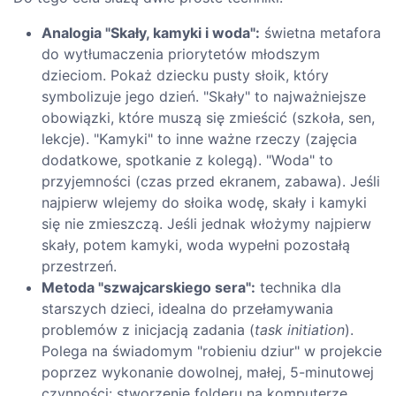
Analogia "Skały, kamyki i woda":
świetna metafora
do wytłumaczenia priorytetów młodszym
dzieciom. Pokaż dziecku pusty słoik, który
symbolizuje jego dzień. "Skały" to najważniejsze
obowiązki, które muszą się zmieścić (szkoła, sen,
lekcje). "Kamyki" to inne ważne rzeczy (zajęcia
dodatkowe, spotkanie z kolegą). "Woda" to
przyjemności (czas przed ekranem, zabawa). Jeśli
najpierw wlejemy do słoika wodę, skały i kamyki
się nie zmieszczą. Jeśli jednak włożymy najpierw
skały, potem kamyki, woda wypełni pozostałą
przestrzeń.
Metoda "szwajcarskiego sera":
technika dla
starszych dzieci, idealna do przełamywania
problemów z inicjacją zadania (
task initiation
).
Polega na świadomym "robieniu dziur" w projekcie
poprzez wykonanie dowolnej, małej, 5-minutowej
czynności: stworzenie folderu na komputerze,