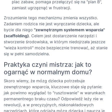
plac zabaw, pomaga przełączyć się na "plan B",
zamiast ugrzęznąć w frustracji.
Zrozumienie tego mechanizmu zmienia wszystko.
Zadaniem rodzica nie jest wyręczanie dziecka, ale
bycie dla niego
"zewnętrznym systemem wsparcia"
(scaffolding)
. Celem jest dostarczenie narzędzi i
stworzenie środowiska, w którym niedojrzała jeszcze
"wieża kontroli" może bezpiecznie trenować, aż stanie
się w pełni samodzielna.
Praktyka czyni mistrza: jak to
ogarnąć w normalnym domu?
Skoro wiemy, że mózg dziecka potrzebuje
zewnętrznego wsparcia, kluczowe staje się pytanie:
jak powinno wyglądać to "rusztowanie" w warunkach
permanentnego braku czasu? Odpowiedź leży nie w
rewolucji, a w precyzyjnych, niskonakładowych
narzędziach, które odciążą mózg dziecka i nauczą je