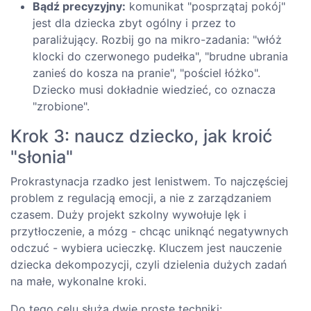
Bądź precyzyjny:
komunikat "posprzątaj pokój"
jest dla dziecka zbyt ogólny i przez to
paraliżujący. Rozbij go na mikro-zadania: "włóż
klocki do czerwonego pudełka", "brudne ubrania
zanieś do kosza na pranie", "pościel łóżko".
Dziecko musi dokładnie wiedzieć, co oznacza
"zrobione".
Krok 3: naucz dziecko, jak kroić
"słonia"
Prokrastynacja rzadko jest lenistwem. To najczęściej
problem z regulacją emocji, a nie z zarządzaniem
czasem. Duży projekt szkolny wywołuje lęk i
przytłoczenie, a mózg - chcąc uniknąć negatywnych
odczuć - wybiera ucieczkę. Kluczem jest nauczenie
dziecka dekompozycji, czyli dzielenia dużych zadań
na małe, wykonalne kroki.
Do tego celu służą dwie proste techniki: