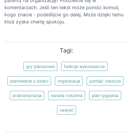
patenty na organizację? Podzielcie się w
komentarzach. Jeśli ten tekst może pomóc komuś,
kogo znacie - podeślijcie go dalej. Może dzięki temu
ktoś zyska chwilę spokoju.
Tagi:
gry planszowe
funkcje wykonawcze
planowanie u dzieci
organizacja
pamięć robocza
prokrastynacja
narada rodzinna
plan tygodnia
nawyki