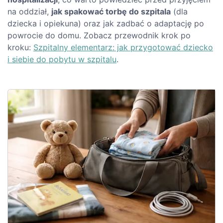
na oddział,
jak spakować torbę do szpitala
(dla
dziecka i opiekuna) oraz jak zadbać o adaptację po
powrocie do domu. Zobacz przewodnik krok po
kroku:
Szpitalny elementarz: jak przygotować dziecko
i siebie do pobytu w szpitalu
.