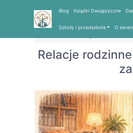
Blog
Książki Dwujęzyczne
Da
Szkoły i przedszkola
O serwi
Strona domowa
Blog
Relacje rodzinn
Relacje rodzinne
za