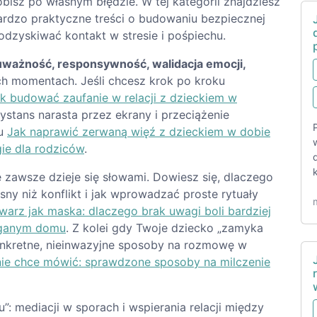
robisz po własnym błędzie. W tej kategorii znajdziesz
bardzo praktyczne treści o budowaniu bezpiecznej
odzyskiwać kontakt w stresie i pośpiechu.
uważność, responsywność, walidacja emocji,
ch momentach. Jeśli chcesz krok po kroku
k budować zaufanie w relacji z dzieckiem w
dystans narasta przez ekrany i przeciążenie
tu
Jak naprawić zerwaną więź z dzieckiem w dobie
ie dla rodziców
.
 zawsze dzieje się słowami. Dowiesz się, dlaczego
sny niż konflikt i jak wprowadzać proste rytuały
warz jak maska: dlaczego brak uwagi boli bardziej
ieganym domu
. Z kolei gdy Twoje dziecko „zamyka
konkretne, nieinwazyjne sposoby na rozmowę w
nie chce mówić: sprawdzone sposoby na milczenie
”: mediacji w sporach i wspierania relacji między