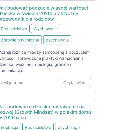
Jak budować poczucie własnej wartości
dziecka w świecie 2026: praktyczny
przewodnik dla rodziców
Rodzicielstwo
Wychowanie
Zdrowie psychiczne
psychologia
Poznaj różnicę między samooceną a poczuciem
wartości i sprawdzone praktyki wzmacniania
dziecka: więź, neurobiologia, granice i
komunikacja.
miesiąc temu
Czytaj więcej
Jak budować u dziecka nastawienie na
rozwój (Growth Mindset) w polskim domu
w 2026 roku
Edukacja
Rodzicielstwo
psychologia