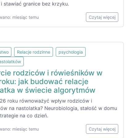
i stawiać granice bez krzyku.
wano: miesiąc temu
Czytaj więcej
lstwo
Relacje rodzinne
psychologia
astolatków
cie rodziców i rówieśników w
roku: jak budować relacje
latka w świecie algorytmów
26 roku równoważyć wpływ rodziców i
ków na nastolatka? Neurobiologia, stałość w domu
strategie na co dzień.
wano: miesiąc temu
Czytaj więcej