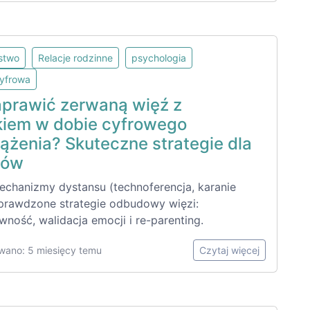
lstwo
Relacje rodzinne
psychologia
cyfrowa
aprawić zerwaną więź z
kiem w dobie cyfrowego
ążenia? Skuteczne strategie dla
ców
echanizmy dystansu (technoferencja, karanie
 sprawdzone strategie odbudowy więzi:
ność, walidacja emocji i re-parenting.
wano: 5 miesięcy temu
Czytaj więcej