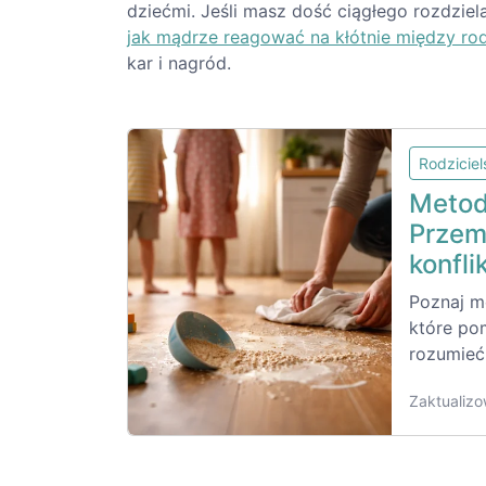
dziećmi. Jeśli masz dość ciągłego rozdziela
jak mądrze reagować na kłótnie między r
kar i nagród.
Rodzicie
Metod
Przem
konfli
Poznaj m
które po
rozumieć
Zaktualizo