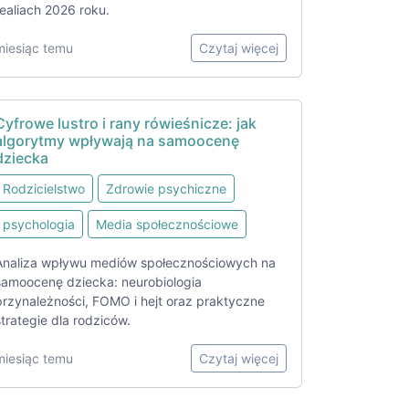
realiach 2026 roku.
miesiąc temu
Czytaj więcej
Cyfrowe lustro i rany rówieśnicze: jak
algorytmy wpływają na samoocenę
dziecka
Rodzicielstwo
Zdrowie psychiczne
psychologia
Media społecznościowe
Analiza wpływu mediów społecznościowych na
samoocenę dziecka: neurobiologia
przynależności, FOMO i hejt oraz praktyczne
strategie dla rodziców.
miesiąc temu
Czytaj więcej