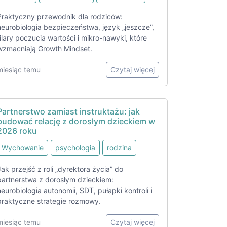
Praktyczny przewodnik dla rodziców:
neurobiologia bezpieczeństwa, język „jeszcze”,
filary poczucia wartości i mikro-nawyki, które
wzmacniają Growth Mindset.
miesiąc temu
Czytaj więcej
Partnerstwo zamiast instruktażu: jak
budować relację z dorosłym dzieckiem w
2026 roku
Wychowanie
psychologia
rodzina
Jak przejść z roli „dyrektora życia” do
partnerstwa z dorosłym dzieckiem:
neurobiologia autonomii, SDT, pułapki kontroli i
praktyczne strategie rozmowy.
miesiąc temu
Czytaj więcej