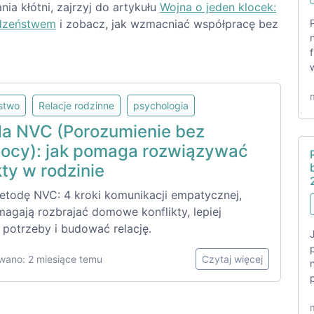
nia kłótni, zajrzyj do artykułu
Wojna o jeden klocek:
odzeństwem
i zobacz, jak wzmacniać współpracę bez
lstwo
Relacje rodzinne
psychologia
a NVC (Porozumienie bez
ocy): jak pomaga rozwiązywać
kty w rodzinie
etodę NVC: 4 kroki komunikacji empatycznej,
magają rozbrajać domowe konflikty, lepiej
 potrzeby i budować relację.
wano: 2 miesiące temu
Czytaj więcej