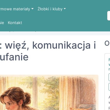
rmowe materiały
Żłobki i kluby
sie
Kontakt
e: więź, komunikacja i zaufanie
: więź, komunikacja i
O
ufanie