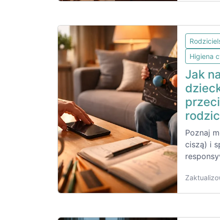
Rodzicie
Higiena 
Jak n
dziec
przeci
rodzi
Poznaj m
ciszą) i
responsyw
Zaktualizo