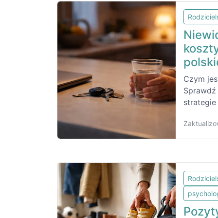
Rodzicie
Niewi
koszty
polsk
Czym jest
Sprawdź 
strategie
Zaktualizo
Rodzicie
psycholo
Pozyt