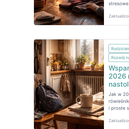
stresowe 
Zaktualizo
Rodzicie
Rozwój n
Wspar
2026 
nasto
Jak w 20
rówieśni
i proste 
Zaktualizo