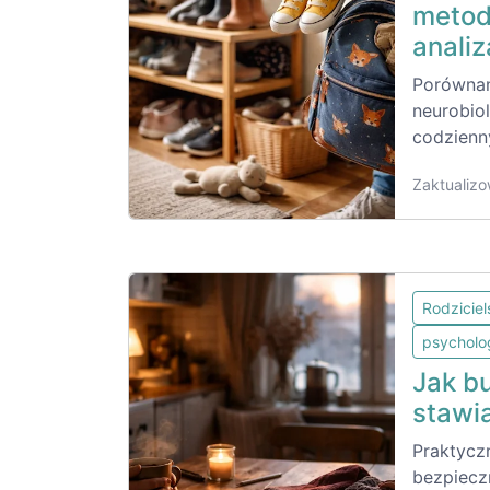
metod
analiz
Porównan
neurobiol
codzienn
Zaktualizo
Rodzicie
psycholo
Jak b
stawi
Praktycz
bezpiecz