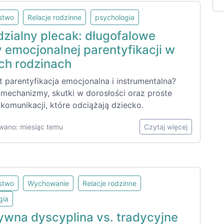
lstwo
Relacje rodzinne
psychologia
dzialny plecak: długofalowe
 emocjonalnej parentyfikacji w
ich rodzinach
 parentyfikacja emocjonalna i instrumentalna?
mechanizmy, skutki w dorosłości oraz proste
 komunikacji, które odciążają dziecko.
wano: miesiąc temu
Czytaj więcej
lstwo
Wychowanie
Relacje rodzinne
gia
ywna dyscyplina vs. tradycyjne