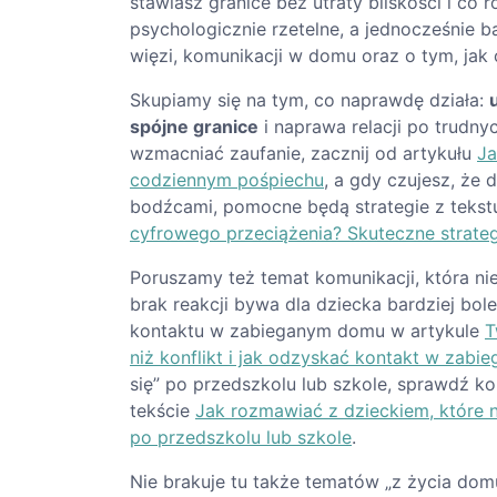
stawiasz granice bez utraty bliskości i co 
psychologicznie rzetelne, a jednocześnie 
więzi, komunikacji w domu oraz o tym, jak 
Skupiamy się na tym, co naprawdę działa:
spójne granice
i naprawa relacji po trudny
wzmacniać zaufanie, zacznij od artykułu
Ja
codziennym pośpiechu
, a gdy czujesz, że 
bodźcami, pomocne będą strategie z teks
cyfrowego przeciążenia? Skuteczne strateg
Poruszamy też temat komunikacji, która nie
brak reakcji bywa dla dziecka bardziej bole
kontaktu w zabieganym domu w artykule
T
niż konflikt i jak odzyskać kontakt w zab
się” po przedszkolu lub szkole, sprawdź 
tekście
Jak rozmawiać z dzieckiem, które 
po przedszkolu lub szkole
.
Nie brakuje tu także tematów „z życia domu