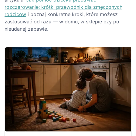
rozczarowanie: krótki przewodnik dla zmęczonych
rodziców
i poznaj konkretne kroki, które możesz
zastosować od razu — w domu, w sklepie czy po
nieudanej zabawie.