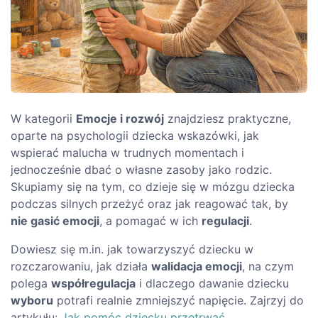
W kategorii
Emocje i rozwój
znajdziesz praktyczne,
oparte na psychologii dziecka wskazówki, jak
wspierać malucha w trudnych momentach i
jednocześnie dbać o własne zasoby jako rodzic.
Skupiamy się na tym, co dzieje się w mózgu dziecka
podczas silnych przeżyć oraz jak reagować tak, by
nie gasić emocji
, a pomagać w ich
regulacji
.
Dowiesz się m.in. jak towarzyszyć dziecku w
rozczarowaniu, jak działa
walidacja emocji
, na czym
polega
współregulacja
i dlaczego dawanie dziecku
wyboru
potrafi realnie zmniejszyć napięcie. Zajrzyj do
artykułu:
Jak pomóc dziecku przetrwać