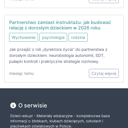
Partnerstwo zamiast instruktażu: jak budować
relację z dorosłym dzieckiem w 2026 roku
Wychowanie
psychologia
rodzina
Jak przejść z roli „dyrektora życia” do partnerstwa z
dorosłym dzieckiem: neurobiologia autonomii, SDT,
pułapki kontroli i praktyczne strategie rozmowy.
miesiąc temu
Czytaj więcej
O serwisie
Dzieci-edu.pl - Materiały edukacyjne - kompleksowa baza
informacji o żłobkach, klubach dziecięcych, szkołach i
placówkach oświatowych w Polsce.