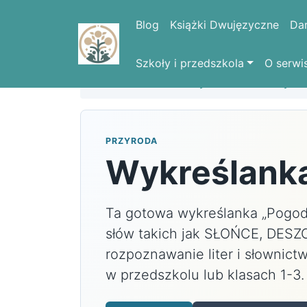
Blog
Książki Dwujęzyczne
Da
Szkoły i przedszkola
O serwi
Strona domowa
Wykreślanki
Przyro
PRZYRODA
Wykreślanka
Ta gotowa wykreślanka „Pogoda
słów takich jak SŁOŃCE, DESZ
rozpoznawanie liter i słownict
w przedszkolu lub klasach 1-3. 