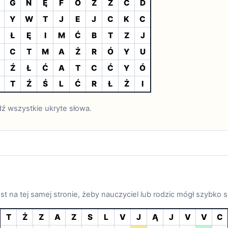
G
N
Ę
F
O
Z
Ż
C
D
Y
W
T
J
E
J
C
K
C
Ł
Ę
I
M
Ć
B
T
Z
J
C
T
M
A
Ż
R
Ó
Y
U
Ź
Ł
Ć
A
T
C
Ć
Y
Ó
T
Ź
Ś
L
Ć
R
Ł
Ż
I
dź wszystkie ukryte słowa.
st na tej samej stronie, żeby nauczyciel lub rodzic mógł szybko 
T
Ż
Z
A
Z
S
L
V
J
Ą
J
V
V
C