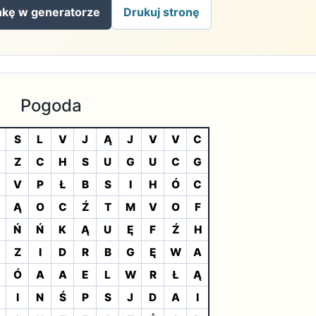
nkę w generatorze
Drukuj stronę
Pogoda
S
L
V
J
Ą
J
V
V
C
Z
C
H
S
U
G
U
C
G
V
P
Ł
B
S
I
H
Ó
C
Ą
O
C
Ź
T
M
V
O
F
Ń
Ń
K
Ą
U
Ę
F
Ź
H
Z
I
D
R
B
G
Ę
W
A
Ó
A
A
E
L
W
R
Ł
Ą
I
N
Ś
P
S
J
D
A
I