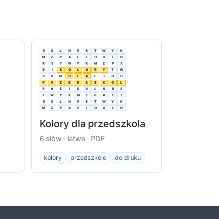
O
U
L
N
R
S
T
W
Y
K
M
Z
P
A
E
I
O
U
L
N
R
S
T
W
Y
K
M
Z
P
A
E
I
K
O
L
O
R
Y
T
W
Y
K
M
D
L
A
E
I
O
U
P
R
Z
E
D
S
Z
K
O
L
P
A
E
I
O
U
L
N
R
S
T
W
Y
K
M
Z
P
A
E
I
O
U
L
N
R
S
T
W
Y
K
M
Z
P
A
E
I
O
U
L
N
Kolory dla przedszkola
6 słów · łatwa · PDF
kolory
przedszkole
do druku