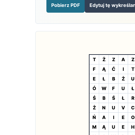
Pobierz PDF
Edytuj tę wykreśla
T
Ż
Z
A
Z
F
Ą
Ć
I
T
E
Ł
B
Ż
U
Ó
W
F
U
Ł
Ś
B
Ś
Ł
R
Ż
N
U
V
C
Ń
A
I
E
O
M
Ą
U
E
H