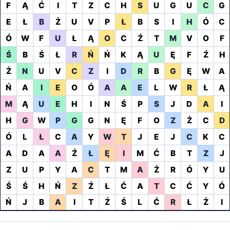
F
Ą
Ć
I
T
Z
C
H
S
U
G
U
C
G
E
Ł
B
Ż
U
V
P
Ł
B
S
I
H
Ó
C
Ó
W
F
U
Ł
Ą
O
C
Ź
T
M
V
O
F
Ś
B
Ś
Ł
R
Ń
Ń
K
Ą
U
Ę
F
Ź
H
Ż
N
U
V
C
Z
I
D
R
B
G
Ę
W
A
Ń
A
I
E
O
Ó
A
A
E
L
W
R
Ł
Ą
M
Ą
U
E
H
I
N
Ś
P
S
J
D
A
I
H
G
W
P
G
G
N
Ę
F
O
Z
Ż
C
D
Ó
L
Ł
C
A
Y
W
T
J
E
J
C
K
C
A
D
A
A
Ź
Ł
Ę
I
M
Ć
B
T
Z
J
Z
U
P
Y
A
C
T
M
A
Ż
R
Ó
Y
U
Ś
Ś
H
Ń
Z
Ź
Ł
Ć
A
T
C
Ć
Y
Ó
Ń
J
B
A
I
T
Ź
Ś
L
Ć
R
Ł
Ż
I