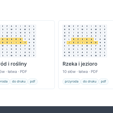
Z
P
A
E
I
O
U
L
K
M
Z
P
A
E
I
O
U
L
S
T
W
Y
K
M
Z
P
N
R
S
T
W
Y
K
M
Z
P
I
O
U
L
N
R
S
T
A
E
I
O
U
L
N
R
S
T
K
M
Z
P
A
E
I
O
W
Y
K
M
Z
P
A
E
I
O
O
G
R
Ó
D
Y
K
M
U
L
R
Z
E
K
A
Y
K
M
O
Ś
L
I
N
Y
N
R
Z
J
E
Z
I
O
R
O
N
R
W
Y
K
M
Z
P
A
E
S
T
W
Y
K
M
Z
P
A
E
U
L
N
R
S
T
W
Y
I
O
U
L
N
R
S
T
W
Y
Z
P
A
E
I
O
U
L
K
M
Z
P
A
E
I
O
U
L
S
T
W
Y
K
M
Z
P
N
R
S
T
W
Y
K
M
Z
P
ód i rośliny
Rzeka i jezioro
łów · łatwa · PDF
10 słów · łatwa · PDF
yroda
do druku
pdf
przyroda
do druku
pdf