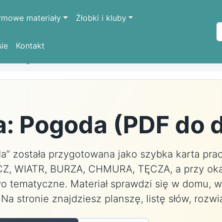
rmowe materiały
Żłobki i kluby
sie
Kontakt
da
Pogoda
: Pogoda (PDF do 
” została przygotowana jako szybka karta prac
CZ, WIATR, BURZA, CHMURA, TĘCZA, a przy okaz
wo tematyczne. Materiał sprawdzi się w domu, w
Na stronie znajdziesz planszę, listę słów, rozwi