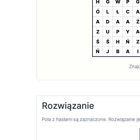
H
G
W
P
G
Ó
L
Ł
C
A
A
D
A
A
Ź
Z
U
P
Y
A
Ś
Ś
H
Ń
Z
Ń
J
B
A
I
Znaj
Rozwiązanie
Pola z hasłami są zaznaczone. Rozwiązanie je