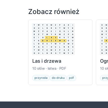
Zobacz również
T
W
Y
K
M
Z
P
A
E
I
K
M
O
U
L
N
R
S
T
W
Y
K
N
R
M
Z
P
A
E
I
O
U
L
N
A
E
R
S
T
W
Y
K
M
Z
P
A
W
Y
E
I
O
L
A
S
R
S
T
W
U
L
Y
K
D
R
Z
E
W
A
O
U
Z
R
L
N
R
S
T
W
Y
K
M
Z
S
T
P
A
E
I
O
U
L
N
R
S
I
O
T
W
Y
K
M
Z
P
A
E
I
K
M
O
U
L
N
R
S
T
W
Y
K
N
R
Las i drzewa
Ogr
10 słów · łatwa · PDF
10 s
przyroda
do druku
pdf
prz