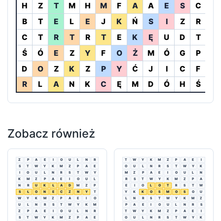
H
Z
T
M
H
M
F
A
A
E
S
C
T
B
T
E
L
E
J
K
Ń
S
I
Z
R
D
C
T
R
T
R
T
E
K
Ę
U
D
T
U
Ś
Ó
E
Z
Y
F
O
Ż
M
Ó
G
P
A
D
O
Z
K
Z
P
Y
Ć
J
I
C
F
E
R
L
A
N
K
C
Ę
M
D
Ó
H
Ś
Ę
Zobacz również
Z
P
A
E
I
O
U
L
N
R
T
W
Y
K
M
Z
P
A
E
I
S
T
W
Y
K
M
Z
P
A
E
O
U
L
N
R
S
T
W
Y
K
I
O
U
L
N
R
S
T
W
Y
M
Z
P
A
E
I
O
U
L
N
K
M
Z
P
A
E
I
O
U
L
R
S
T
W
Y
K
M
Z
P
A
N
R
U
K
Ł
A
D
M
Z
P
E
I
O
L
O
T
R
S
T
W
S
Ł
O
N
E
C
Z
N
Y
T
Y
K
K
O
S
M
O
S
O
U
W
Y
K
M
Z
P
A
E
I
O
L
N
R
S
T
W
Y
K
M
Z
U
L
N
R
S
T
W
Y
K
M
P
A
E
I
O
U
L
N
R
S
Z
P
A
E
I
O
U
L
N
R
T
W
Y
K
M
Z
P
A
E
I
S
T
W
Y
K
M
Z
P
A
E
O
U
L
N
R
S
T
W
Y
K