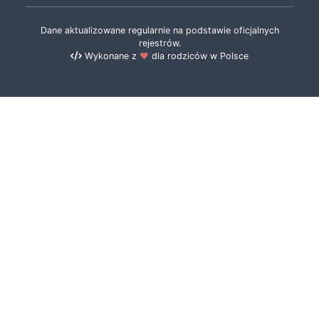
Dane aktualizowane regularnie na podstawie oficjalnych
rejestrów.
Wykonane z
❤️
dla rodziców w Polsce