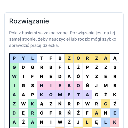
Rozwiązanie
Pola z hasłami są zaznaczone. Rozwiązanie jest na tej
samej stronie, żeby nauczyciel lub rodzic mógł szybko
sprawdzić pracę dziecka.
P
Y
Ł
T
F
B
Z
O
R
Z
A
Ą
H
G
D
G
R
B
F
Ł
Ź
P
Ź
Z
S
K
W
I
F
N
E
D
A
Ó
Y
Z
E
R
Ł
I
G
S
N
I
E
B
O
Ń
J
M
B
Ń
A
A
P
K
O
M
E
T
A
G
Ź
K
F
Z
W
K
Ą
Z
Ń
R
P
W
R
G
Ź
T
D
Ę
R
Ć
F
R
Ń
Ż
F
A
N
E
M
A
Ź
A
N
I
W
Ż
J
L
Ę
L
K
Ż