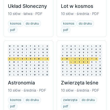
Układ Słoneczny
Lot w kosmos
10 słów · łatwa · PDF
10 słów · średnia · PDF
kosmos
do druku
kosmos
do druku
pdf
pdf
W
Y
K
M
Z
P
A
E
I
O
Z
P
A
E
I
O
U
L
N
R
U
L
N
R
S
T
W
Y
K
M
S
T
W
Y
K
M
Z
P
A
E
Z
P
A
E
I
O
U
L
N
R
I
O
U
L
N
R
S
T
W
Y
S
T
W
Y
K
M
Z
P
A
E
K
M
Z
P
A
E
I
O
U
L
A
S
T
R
O
N
O
M
I
A
Z
W
I
E
R
Z
Ę
T
A
P
K
M
Z
P
A
E
I
O
U
L
A
E
L
E
Ś
N
E
R
S
T
N
R
S
T
W
Y
K
M
Z
P
W
Y
K
M
Z
P
A
E
I
O
A
E
I
O
U
L
N
R
S
T
U
L
N
R
S
T
W
Y
K
M
W
Y
K
M
Z
P
A
E
I
O
Z
P
A
E
I
O
U
L
N
R
U
L
N
R
S
T
W
Y
K
M
S
T
W
Y
K
M
Z
P
A
E
Astronomia
Zwierzęta leśne
10 słów · średnia · PDF
10 słów · średnia · PDF
kosmos
do druku
zwierzęta
do druku
pdf
pdf