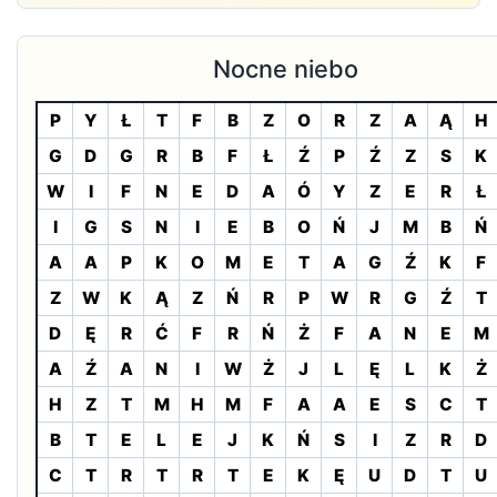
Nocne niebo
P
Y
Ł
T
F
B
Z
O
R
Z
A
Ą
H
G
D
G
R
B
F
Ł
Ź
P
Ź
Z
S
K
W
I
F
N
E
D
A
Ó
Y
Z
E
R
Ł
I
G
S
N
I
E
B
O
Ń
J
M
B
Ń
A
A
P
K
O
M
E
T
A
G
Ź
K
F
Z
W
K
Ą
Z
Ń
R
P
W
R
G
Ź
T
D
Ę
R
Ć
F
R
Ń
Ż
F
A
N
E
M
A
Ź
A
N
I
W
Ż
J
L
Ę
L
K
Ż
H
Z
T
M
H
M
F
A
A
E
S
C
T
B
T
E
L
E
J
K
Ń
S
I
Z
R
D
C
T
R
T
R
T
E
K
Ę
U
D
T
U