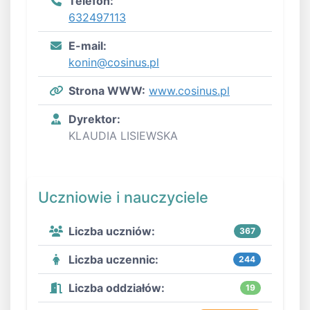
Telefon:
632497113
E-mail:
konin@cosinus.pl
Strona WWW:
www.cosinus.pl
Dyrektor:
KLAUDIA LISIEWSKA
Uczniowie i nauczyciele
Liczba uczniów:
367
Liczba uczennic:
244
Liczba oddziałów:
19