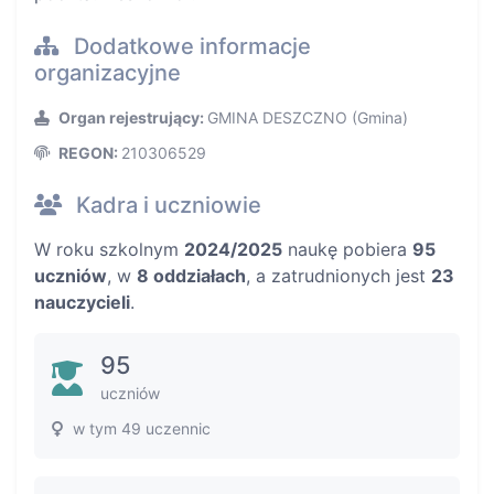
Dodatkowe informacje
organizacyjne
Organ rejestrujący:
GMINA DESZCZNO (Gmina)
REGON:
210306529
Kadra i uczniowie
W roku szkolnym
2024/2025
naukę pobiera
95
uczniów
, w
8 oddziałach
, a zatrudnionych jest
23
nauczycieli
.
95
uczniów
w tym 49 uczennic