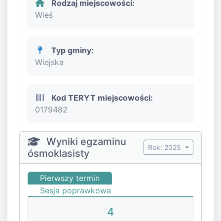
Rodzaj miejscowości:
Wieś
Typ gminy:
Wiejska
Kod TERYT miejscowości:
0179482
Wyniki egzaminu
Rok: 2025
ósmoklasisty
Pierwszy termin
Sesja poprawkowa
4