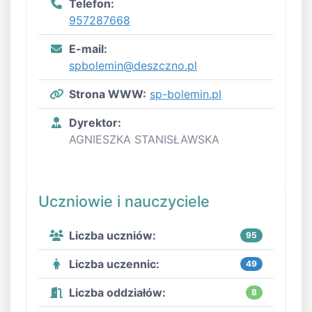
Telefon:
957287668
E-mail:
spbolemin@deszczno.pl
Strona WWW:
sp-bolemin.pl
Dyrektor:
AGNIESZKA STANISŁAWSKA
Uczniowie i nauczyciele
Liczba uczniów:
95
Liczba uczennic:
49
Liczba oddziałów:
8