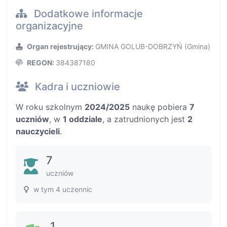
Dodatkowe informacje
organizacyjne
Organ rejestrujący:
GMINA GOLUB-DOBRZYŃ (Gmina)
REGON:
384387180
Kadra i uczniowie
W roku szkolnym
2024/2025
naukę pobiera
7
uczniów
, w
1 oddziale
, a zatrudnionych jest
2
nauczycieli
.
7
uczniów
w tym 4 uczennic
1