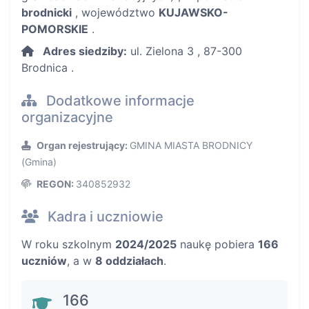
brodnicki
, województwo
KUJAWSKO-
POMORSKIE
.
Adres siedziby:
ul. Zielona 3 , 87-300
Brodnica .
Dodatkowe informacje
organizacyjne
Organ rejestrujący:
GMINA MIASTA BRODNICY
(Gmina)
REGON:
340852932
Kadra i uczniowie
W roku szkolnym
2024/2025
naukę pobiera
166
uczniów
, a w
8 oddziałach
.
166