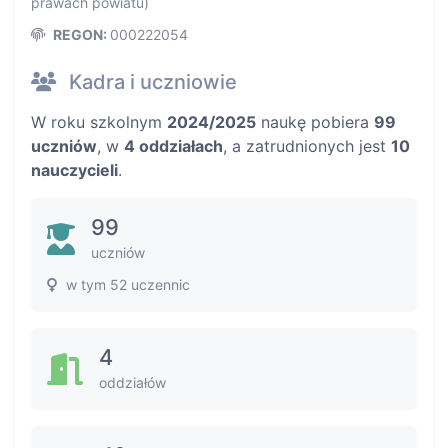
prawach powiatu)
REGON:
000222054
Kadra i uczniowie
W roku szkolnym
2024/2025
naukę pobiera
99
uczniów
, w
4 oddziałach
, a zatrudnionych jest
10
nauczycieli
.
99
uczniów
w tym 52 uczennic
4
oddziałów