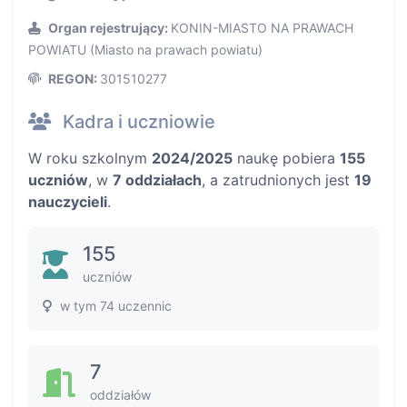
Organ rejestrujący:
KONIN-MIASTO NA PRAWACH
POWIATU (Miasto na prawach powiatu)
REGON:
301510277
Kadra i uczniowie
W roku szkolnym
2024/2025
naukę pobiera
155
uczniów
, w
7 oddziałach
, a zatrudnionych jest
19
nauczycieli
.
155
uczniów
w tym 74 uczennic
7
oddziałów