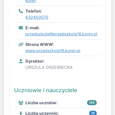
Konin
Telefon:
632450070
E-mail:
przedszkole@przedszkole16.konin.pl
Strona WWW:
www.przedszkole16.konin.pl
Dyrektor:
URSZULA DRZEWIECKA
Uczniowie i nauczyciele
Liczba uczniów:
155
Liczba uczennic:
74