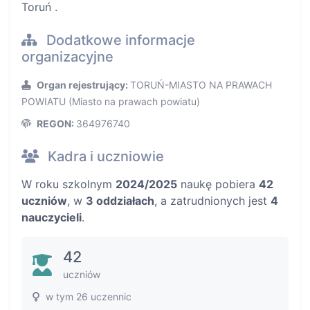
Toruń .
Dodatkowe informacje
organizacyjne
Organ rejestrujący:
TORUŃ-MIASTO NA PRAWACH
POWIATU (Miasto na prawach powiatu)
REGON:
364976740
Kadra i uczniowie
W roku szkolnym
2024/2025
naukę pobiera
42
uczniów
, w
3 oddziałach
, a zatrudnionych jest
4
nauczycieli
.
42
uczniów
w tym 26 uczennic