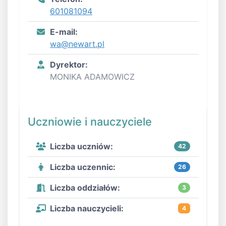
601081094
E-mail:
wa@newart.pl
Dyrektor:
MONIKA ADAMOWICZ
Uczniowie i nauczyciele
Liczba uczniów:
42
Liczba uczennic:
26
Liczba oddziałów:
3
Liczba nauczycieli:
4