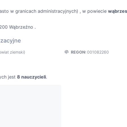
asto w granicach administracyjnych) , w powiecie
wąbrzes
-200 Wąbrzeźno .
izacyjne
iat ziemski)
REGON:
001082260
ych jest
8 nauczycieli
.