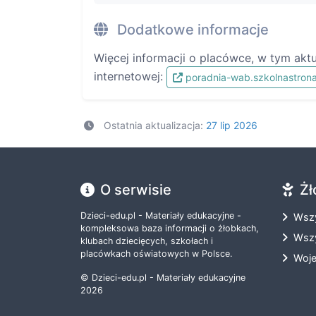
Dodatkowe informacje
Więcej informacji o placówce, w tym akt
internetowej:
poradnia-wab.szkolnastrona
Ostatnia aktualizacja:
27 lip 2026
O serwisie
Żł
Dzieci-edu.pl - Materiały edukacyjne -
Wszy
kompleksowa baza informacji o żłobkach,
Wszy
klubach dziecięcych, szkołach i
placówkach oświatowych w Polsce.
Woj
© Dzieci-edu.pl - Materiały edukacyjne
2026