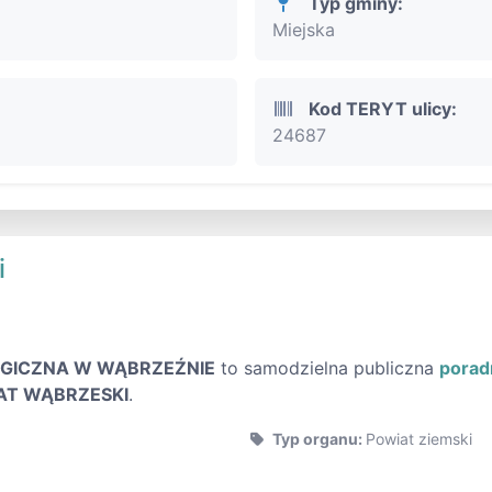
Typ gminy:
Miejska
Kod TERYT ulicy:
24687
i
GICZNA W WĄBRZEŹNIE
to samodzielna publiczna
porad
AT WĄBRZESKI
.
Typ organu:
Powiat ziemski