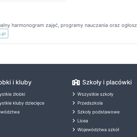
ualny harmonogram zajęć, programy nauczania oraz ogłosze
.pl
obki i kluby
Szkoły i placówki
stkie żłobki
Wszystkie szkoły
stkie kluby dziecięce
Przedszkola
ewództwa
Szkoły podstawowe
Licea
Województwa szkół