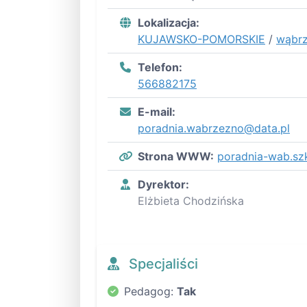
Lokalizacja:
KUJAWSKO-POMORSKIE
/
wąbrz
Telefon:
566882175
E-mail:
poradnia.wabrzezno@data.pl
Strona WWW:
poradnia-wab.szk
Dyrektor:
Elżbieta Chodzińska
Specjaliści
Pedagog:
Tak