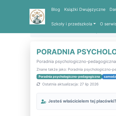
Blog
Książki Dwujęzyczne
Da
Szkoły i przedszkola
O serwi
Strona domowa
Lista szkół i placówe
PORADNIA PSYCHOL
Poradnia psychologiczno-pedagogiczn
Znane także jako: Poradnia psychologiczno-
Poradnia psychologiczno-pedagogiczna
samodz
Ostatnia aktualizacja: 27 lip 2026
Jesteś właścicielem tej placówki