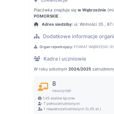
Placówka znajduje się
w Wąbrzeźnie
(mi
POMORSKIE
.
Adres siedziby:
ul. Wolności 35 , 87
Dodatkowe informacje organ
Organ rejestrujący:
POWIAT WĄBRZESKI (Pow
Kadra i uczniowie
W roku szkolnym
2024/2025
zatrudnion
8
nauczycieli
7,45 etatów łącznie
7 pełnozatrudnionych
1 niepełnozatrudnionych (0,45 et.)