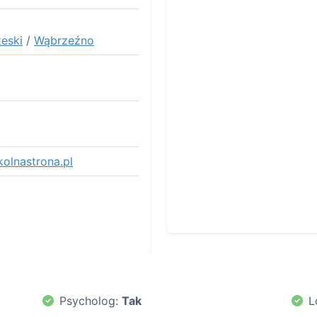
eski
/
Wąbrzeźno
olnastrona.pl
Psycholog:
Tak
L