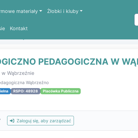
rmowe materiały
Żłobki i kluby
sie
Kontakt
k oświatowych
PORADNIA PSYCHOLOGICZNO PEDAGOGIC
OGICZNO PEDAGOGICZNA W WĄ
a w Wąbrzeźnie
pedagogiczna Wąbrzeźno
ielna
RSPO: 48928
Placówka Publiczna
?
Zaloguj się, aby zarządzać