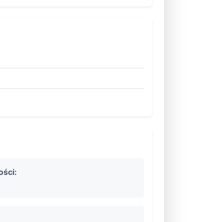
ości: