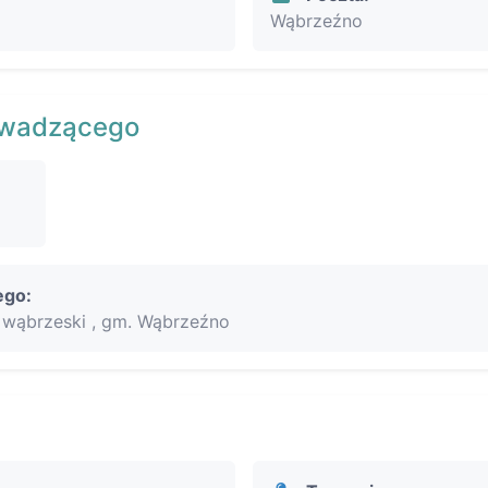
Wąbrzeźno
owadzącego
ego:
wąbrzeski , gm. Wąbrzeźno