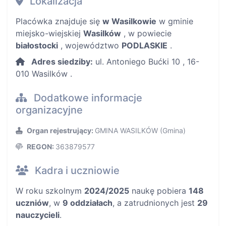
Lokalizacja
Placówka znajduje się
w Wasilkowie
w gminie
miejsko-wiejskiej
Wasilków
, w powiecie
białostocki
, województwo
PODLASKIE
.
Adres siedziby:
ul. Antoniego Bućki 10 , 16-
010 Wasilków .
Dodatkowe informacje
organizacyjne
Organ rejestrujący:
GMINA WASILKÓW (Gmina)
REGON:
363879577
Kadra i uczniowie
W roku szkolnym
2024/2025
naukę pobiera
148
uczniów
, w
9 oddziałach
, a zatrudnionych jest
29
nauczycieli
.