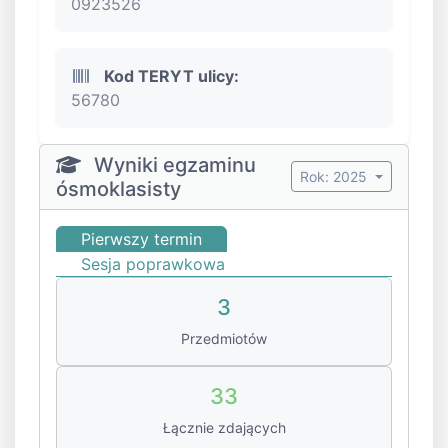
0923526
Kod TERYT ulicy:
56780
Wyniki egzaminu
Rok: 2025
ósmoklasisty
Pierwszy termin
Sesja poprawkowa
3
Przedmiotów
33
Łącznie zdających