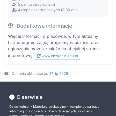
5 pełnozatrudnionych
4 niepełnozatrudnionych (3,00 et.)
Dodatkowe informacje
Więcej informacji o placówce, w tym aktualny
harmonogram zajęć, programy nauczania oraz
ogłoszenia można znaleźć na oficjalnej stronie
internetowej:
www.ckzkonin.edu.pl
Ostatnia aktualizacja:
27 lip 2026
O serwisie
Dzieci-edu.pl - Materiały edukacyjne - kompleksowa baza
informacji o żłobkach, klubach dziecięcych, szkołach i
placówkach oświatowych w Polsce.