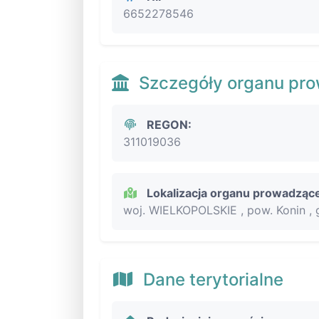
6652278546
Szczegóły organu pr
REGON:
311019036
Lokalizacja organu prowadząc
woj. WIELKOPOLSKIE , pow. Konin , 
Dane terytorialne