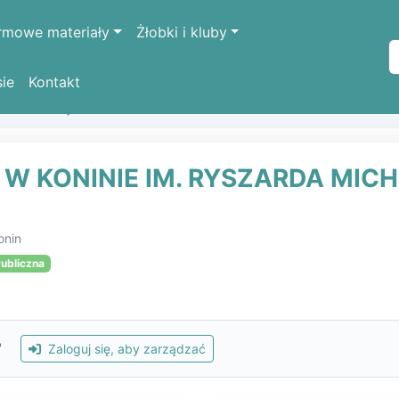
rmowe materiały
Żłobki i kluby
sie
Kontakt
k oświatowych
BURSA SZKOLNA NR 1 W KONINIE IM. RYS
 W KONINIE IM. RYSZARDA MIC
onin
ubliczna
?
Zaloguj się, aby zarządzać