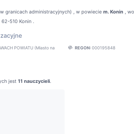
w granicach administracyjnych) , w powiecie
m. Konin
, w
, 62-510 Konin .
izacyjne
WACH POWIATU (Miasto na
REGON:
000195848
ych jest
11 nauczycieli
.