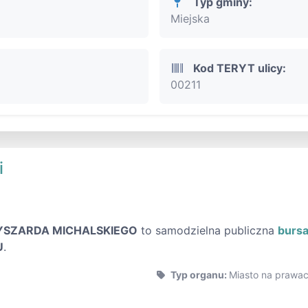
Typ gminy:
Miejska
Kod TERYT ulicy:
00211
i
RYSZARDA MICHALSKIEGO
to samodzielna publiczna
burs
U
.
Typ organu:
Miasto na prawa