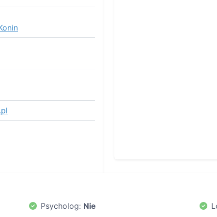
Konin
pl
Psycholog:
Nie
L