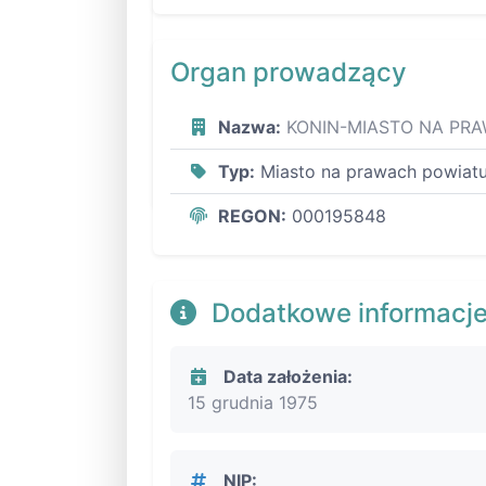
Organ prowadzący
Nazwa:
KONIN-MIASTO NA PR
Typ:
Miasto na prawach powiat
REGON:
000195848
Dodatkowe informacj
Data założenia:
15 grudnia 1975
NIP: