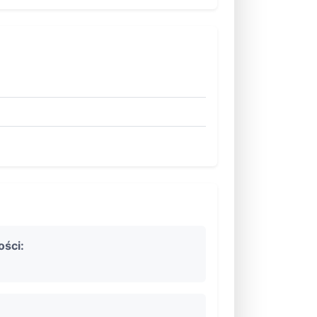
ości: