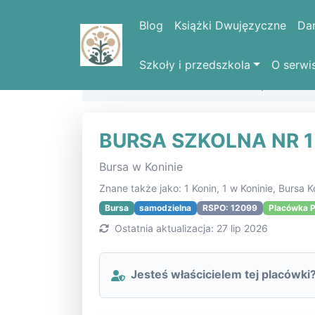
Blog
Książki Dwujęzyczne
Da
Szkoły i przedszkola
O serwi
Strona domowa
Lista szkół i placówe
BURSA SZKOLNA NR 1
Bursa w Koninie
Znane także jako: 1 Konin, 1 w Koninie, Bursa K
Bursa
samodzielna
RSPO: 12099
Placówka P
Ostatnia aktualizacja: 27 lip 2026
Jesteś właścicielem tej placówki