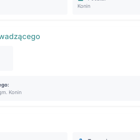
Konin
owadzącego
ego:
gm. Konin