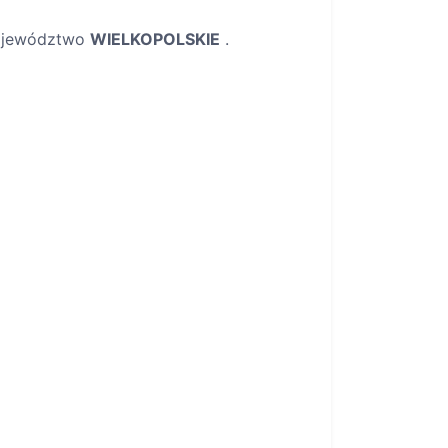
ojewództwo
WIELKOPOLSKIE
.