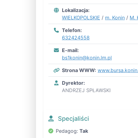
Lokalizacja:
WIELKOPOLSKIE
/
m. Konin
/
M. 
Telefon:
632424558
E-mail:
bs1konin@konin.lm.pl
Strona WWW:
www.bursa.konin.
Dyrektor:
ANDRZEJ SPŁAWSKI
Specjaliści
Pedagog:
Tak