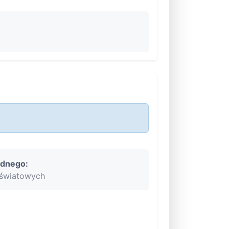
ędnego:
oświatowych