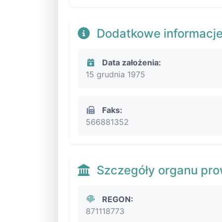
Dodatkowe informacj
Data założenia:
15 grudnia 1975
Faks:
566881352
Szczegóły organu pr
REGON:
871118773