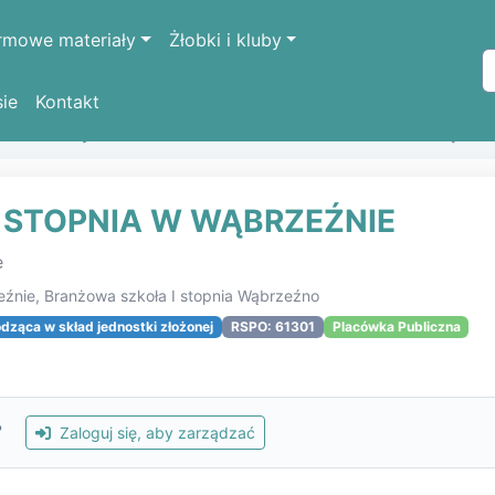
rmowe materiały
Żłobki i kluby
sie
Kontakt
k oświatowych
BRANŻOWA SZKOŁA I STOPNIA W WĄBRZE
 STOPNIA W WĄBRZEŹNIE
e
źnie, Branżowa szkoła I stopnia Wąbrzeźno
ząca w skład jednostki złożonej
RSPO: 61301
Placówka Publiczna
?
Zaloguj się, aby zarządzać