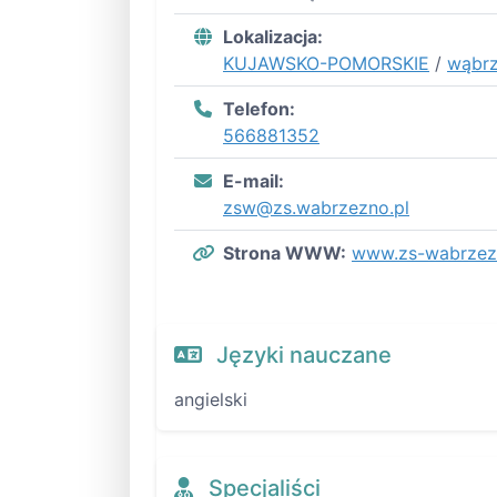
Lokalizacja:
KUJAWSKO-POMORSKIE
/
wąbrz
Telefon:
566881352
E-mail:
zsw@zs.wabrzezno.pl
Strona WWW:
www.zs-wabrzez
Języki nauczane
angielski
Specjaliści