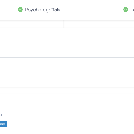
Psycholog:
Tak
L
i
owy