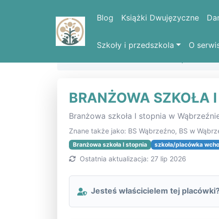
Blog
Książki Dwujęzyczne
Da
Szkoły i przedszkola
O serwi
Strona domowa
Lista szkół i placówe
BRANŻOWA SZKOŁA I
Branżowa szkoła I stopnia w Wąbrzeźni
Znane także jako: BS Wąbrzeźno, BS w Wąbrze
Branżowa szkoła I stopnia
szkoła/placówka wchod
Ostatnia aktualizacja: 27 lip 2026
Jesteś właścicielem tej placówki