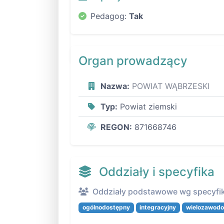
Pedagog:
Tak
Organ prowadzący
Nazwa:
POWIAT WĄBRZESKI
Typ:
Powiat ziemski
REGON:
871668746
Oddziały i specyfika
Oddziały podstawowe wg specyfik
ogólnodostępny
integracyjny
wielozawod