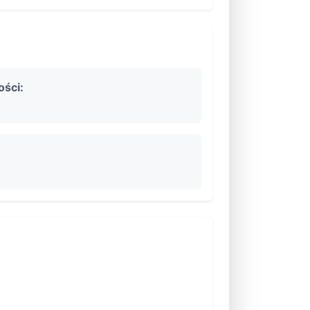
ości: