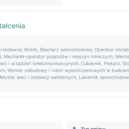
tałcenia
 Sprzedawca, Rolnik, Blacharz samochodowy, Operator obrab
ń, Mechanik-operator pojazdów i maszyn rolniczych, Mec
ieci i urządzeń telekomunikacyjnych, Cukiernik, Piekarz, S
ch, Monter zabudowy i robót wykończeniowych w budowni
Monter sieci i instalacji sanitarnych, Lakiernik samochodo
Typ gminy: