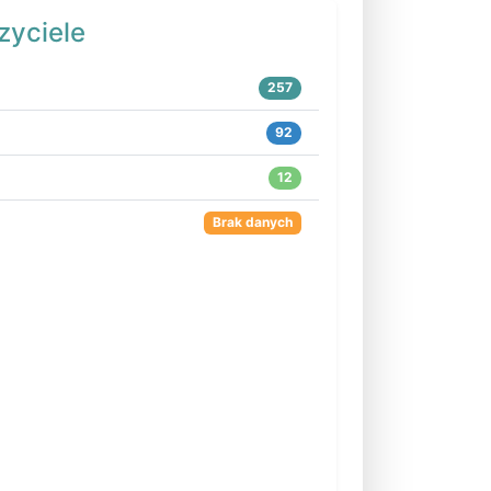
zyciele
257
92
12
Brak danych