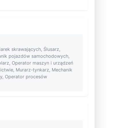
iarek skrawających, Ślusarz,
hanik pojazdów samochodowych,
tolarz, Operator maszyn i urządzeń
ctwie, Murarz-tynkarz, Mechanik
wy, Operator procesów