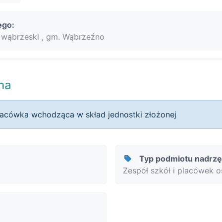
ego:
wąbrzeski , gm. Wąbrzeźno
na
lacówka wchodząca w skład jednostki złożonej
Typ podmiotu nadrz
Zespół szkół i placówek 