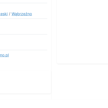
eski
/
Wąbrzeźno
no.pl