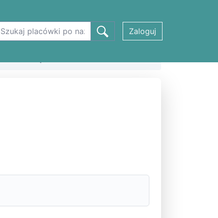
Zaloguj
ŹNIE w Wąbrzeźnie