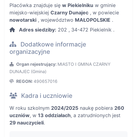
Placówka znajduje się
w Piekielniku
w gminie
miejsko-wiejskiej
Czarny Dunajec
, w powiecie
nowotarski
, województwo
MAŁOPOLSKIE
.
Adres siedziby:
202 , 34-472 Piekielnik .
Dodatkowe informacje
organizacyjne
Organ rejestrujący:
MIASTO I GMINA CZARNY
DUNAJEC (Gmina)
REGON:
490657016
Kadra i uczniowie
W roku szkolnym
2024/2025
naukę pobiera
260
uczniów
, w
13 oddziałach
, a zatrudnionych jest
29 nauczycieli
.