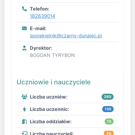
Telefon:
182639014
E-mail:
sppiekielnik@czarny-dunajec.pl
Dyrektor:
BOGDAN TYRYBON
Uczniowie i nauczyciele
Liczba uczniów:
260
Liczba uczennic:
130
Liczba oddziałów:
13
Liczba nauczycieli:
29