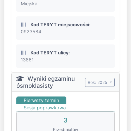
Miejska
Kod TERYT miejscowości:
0923584
Kod TERYT ulicy:
13861
Wyniki egzaminu
Rok: 2025
ósmoklasisty
Pierwszy termin
Sesja poprawkowa
3
Przedmiotów