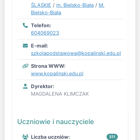
ŚLĄSKIE
/
m. Bielsko-Biała
/
M.
Bielsko-Biała
Telefon:
604069023
E-mail:
szkolapodstawowa@kopalinski.edu.pl
Strona WWW:
www.kopalinski.edu.pl
Dyrektor:
MAGDALENA KLIMCZAK
Uczniowie i nauczyciele
Liczba uczniów:
311