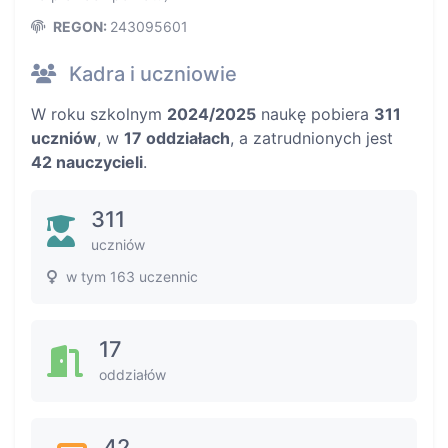
REGON:
243095601
Kadra i uczniowie
W roku szkolnym
2024/2025
naukę pobiera
311
uczniów
, w
17 oddziałach
, a zatrudnionych jest
42 nauczycieli
.
311
uczniów
w tym 163 uczennic
17
oddziałów
42