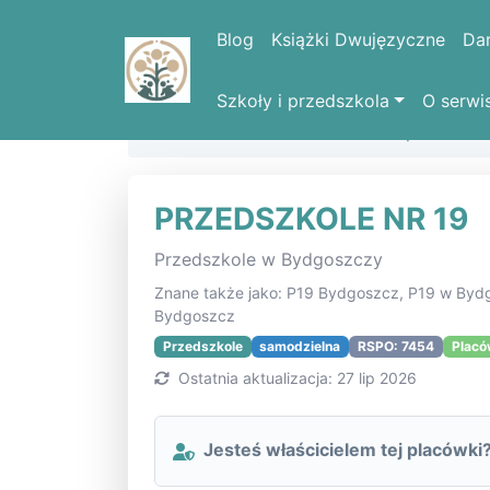
Blog
Książki Dwujęzyczne
Da
Szkoły i przedszkola
O serwi
Strona domowa
Lista szkół i placówe
PRZEDSZKOLE NR 19
Przedszkole w Bydgoszczy
Znane także jako: P19 Bydgoszcz, P19 w B
Bydgoszcz
Przedszkole
samodzielna
RSPO: 7454
Placó
Ostatnia aktualizacja: 27 lip 2026
Jesteś właścicielem tej placówki