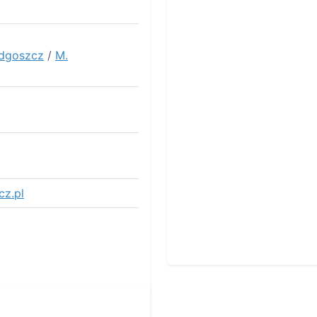
dgoszcz
/
M.
cz.pl