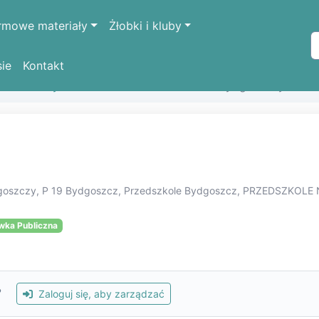
rmowe materiały
Żłobki i kluby
sie
Kontakt
k oświatowych
PRZEDSZKOLE NR 19 w Bydgoszczy
ydgoszczy, P 19 Bydgoszcz, Przedszkole Bydgoszcz, PRZEDSZKOL
wka Publiczna
?
Zaloguj się, aby zarządzać