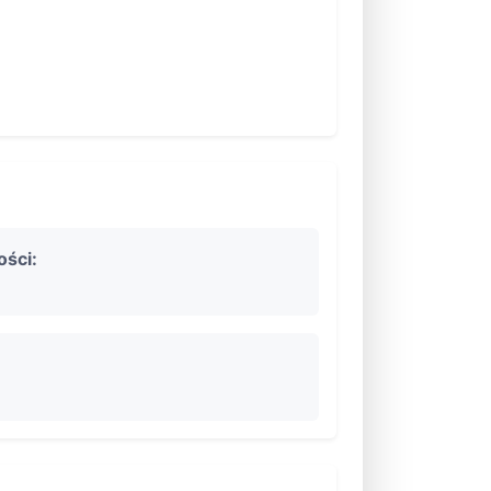
ości: