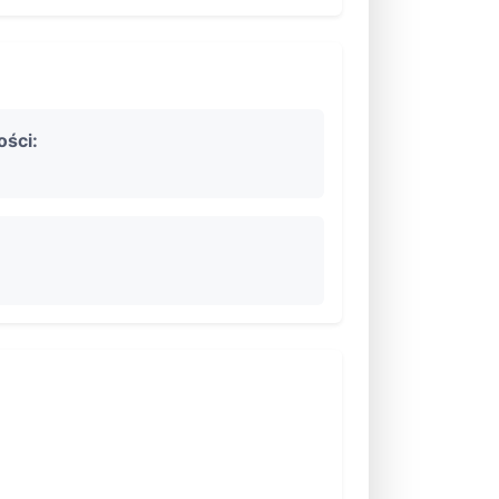
ości: