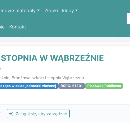
rmowe materiały
Żłobki i kluby
sie
Kontakt
k oświatowych
BRANŻOWA SZKOŁA I STOPNIA W WĄBRZE
 STOPNIA W WĄBRZEŹNIE
e
źnie, Branżowa szkoła I stopnia Wąbrzeźno
ząca w skład jednostki złożonej
RSPO: 61301
Placówka Publiczna
?
Zaloguj się, aby zarządzać