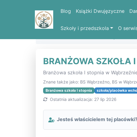
Blog
Książki Dwujęzyczne
Da
Szkoły i przedszkola
O serwi
Strona domowa
Lista szkół i placówe
BRANŻOWA SZKOŁA I
Branżowa szkoła I stopnia w Wąbrzeźni
Znane także jako: BS Wąbrzeźno, BS w Wąbrze
Branżowa szkoła I stopnia
szkoła/placówka wchod
Ostatnia aktualizacja: 27 lip 2026
Jesteś właścicielem tej placówki