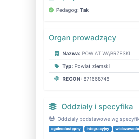
Pedagog:
Tak
Organ prowadzący
Nazwa:
POWIAT WĄBRZESKI
Typ:
Powiat ziemski
REGON:
871668746
Oddziały i specyfika
Oddziały podstawowe wg specyfik
ogólnodostępny
integracyjny
wielozawod