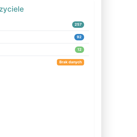
zyciele
257
92
12
Brak danych