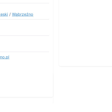
eski
/
Wąbrzeźno
no.pl