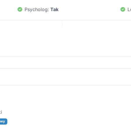
Psycholog:
Tak
L
i
owy