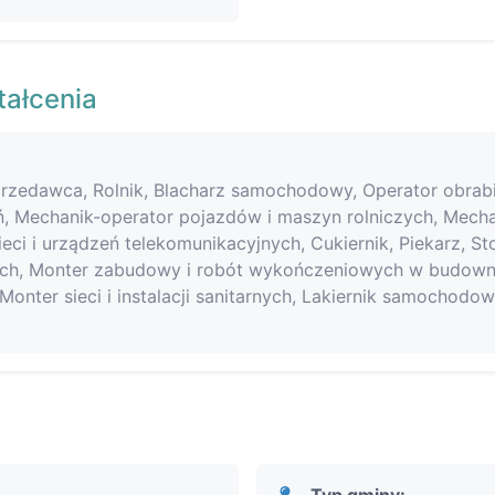
tałcenia
 Sprzedawca, Rolnik, Blacharz samochodowy, Operator obrab
ń, Mechanik-operator pojazdów i maszyn rolniczych, Mec
ieci i urządzeń telekomunikacyjnych, Cukiernik, Piekarz, S
ch, Monter zabudowy i robót wykończeniowych w budowni
Monter sieci i instalacji sanitarnych, Lakiernik samochodo
Typ gminy: