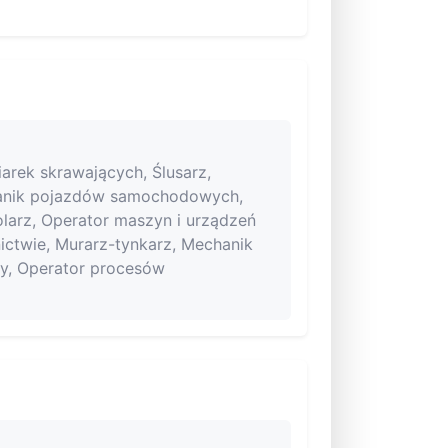
iarek skrawających, Ślusarz,
hanik pojazdów samochodowych,
tolarz, Operator maszyn i urządzeń
ctwie, Murarz-tynkarz, Mechanik
wy, Operator procesów