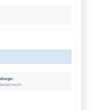
ędnego:
oświatowych