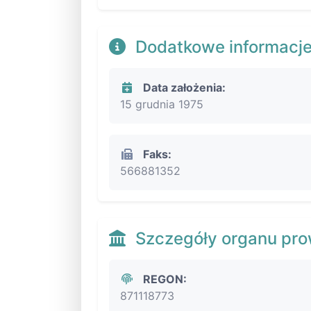
Dodatkowe informacj
Data założenia:
15 grudnia 1975
Faks:
566881352
Szczegóły organu pr
REGON:
871118773