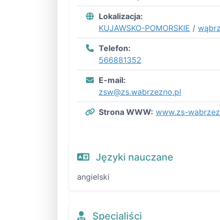
Lokalizacja:
KUJAWSKO-POMORSKIE
/
wąbrz
Telefon:
566881352
E-mail:
zsw@zs.wabrzezno.pl
Strona WWW:
www.zs-wabrzez
Języki nauczane
angielski
Specjaliści