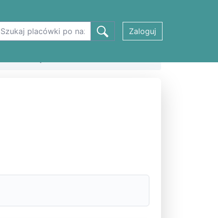
Zaloguj
ŹNIE w Wąbrzeźnie