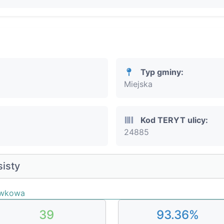
Typ gminy:
Miejska
Kod TERYT ulicy:
24885
isty
awkowa
39
93.36%