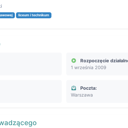
i
tawowej
liceum i technikum
e
Rozpoczęcie działaln
1 września 2009
Poczta:
Warszawa
owadzącego