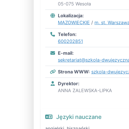
05-075 Wesoła
Lokalizacja:
MAZOWIECKIE
/
m. st. Warszaw
Telefon:
600202851
E-mail:
sekretariat@szkola-dwujezyczna
Strona WWW:
szkola-dwujezyc
Dyrektor:
ANNA ZALEWSKA-LIPKA
Języki nauczane
angielski, hiszpański