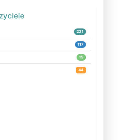
zyciele
221
117
15
44