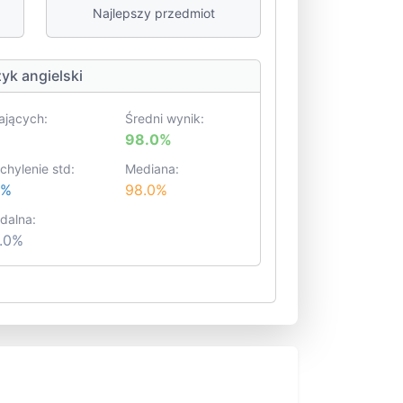
Najlepszy przedmiot
zyk angielski
ających:
Średni wynik:
98.0%
chylenie std:
Mediana:
8%
98.0%
dalna:
.0%