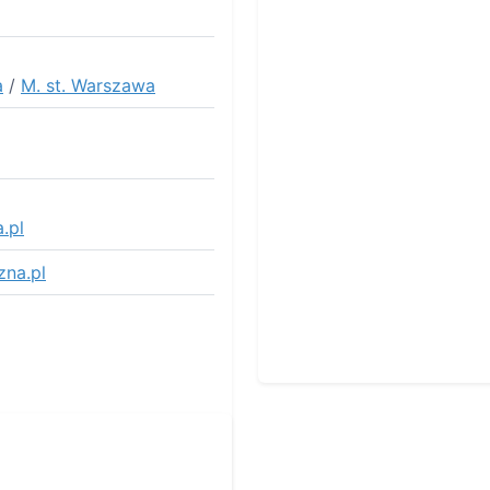
a
/
M. st. Warszawa
.pl
zna.pl