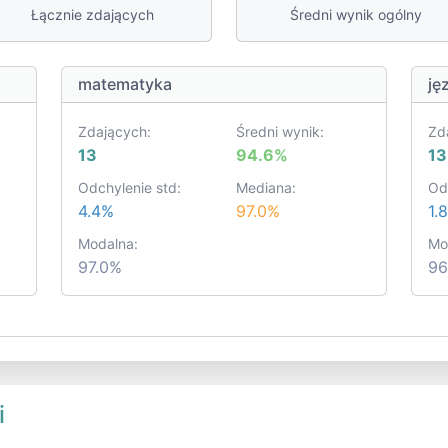
Łącznie zdających
Średni wynik ogólny
matematyka
ję
Zdających:
Średni wynik:
Zd
13
94.6%
13
Odchylenie std:
Mediana:
Od
4.4%
97.0%
1.
Modalna:
Mo
97.0%
96
i