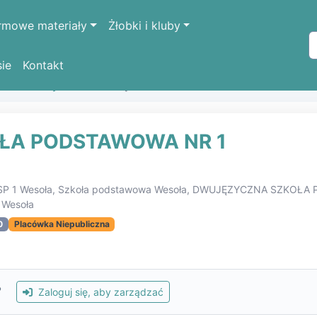
rmowe materiały
Żłobki i kluby
sie
Kontakt
k oświatowych
DWUJĘZYCZNA SZKOŁA PODSTAWOWA NR
ŁA PODSTAWOWA NR 1
ła, SP 1 Wesoła, Szkoła podstawowa Wesoła, DWUJĘZYCZNA SZKOŁ
Wesoła
0
Placówka Niepubliczna
?
Zaloguj się, aby zarządzać