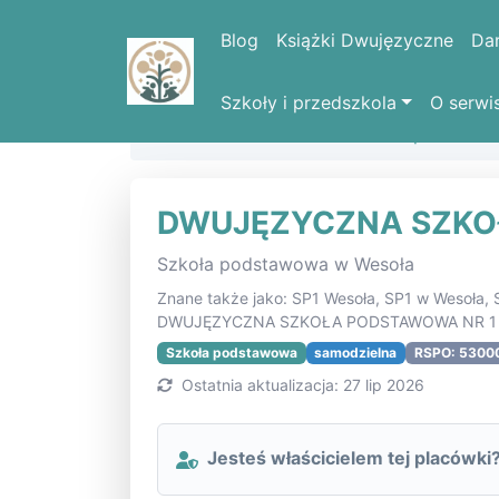
Blog
Książki Dwujęzyczne
Da
Szkoły i przedszkola
O serwi
Strona domowa
Lista szkół i placówe
DWUJĘZYCZNA SZKO
Szkoła podstawowa w Wesoła
Znane także jako: SP1 Wesoła, SP1 w Weso
DWUJĘZYCZNA SZKOŁA PODSTAWOWA NR 1 
Szkoła podstawowa
samodzielna
RSPO: 5300
Ostatnia aktualizacja: 27 lip 2026
Jesteś właścicielem tej placówki