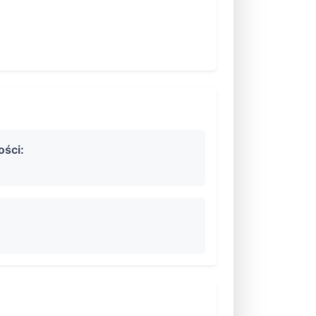
ości: